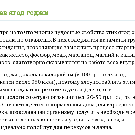
ав ягод годжи
ря на то что многие чудесные свойства этих ягод о
годам не откажешь. В них содержатся витамины груп
ксиданты, позволяющие замедлить процесс старени
 как железо, фосфор, медь, марганец, магний и ка
авов, благотворно сказываются на работе всех внутр
годжи довольно калорийны (в 100 гр. таких ягод
ится около 350 ккал), поэтому злоупотреблять эти
ыми ягодами не рекомендуется. Диетологи
ициологи советуют ограничиться 20-30 гр. ягод год
. Считается, что это нормальная доза для взрослого
ека, позволяющая организму получить необходимо
ество полезных веществ и утолить голод. Ягоды
идеально подойдут для перекусов и ланча.