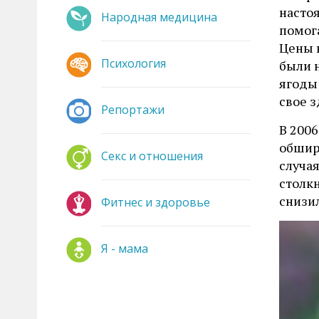
настоя
Народная медицина
помог
Цены 
Психология
были н
ягоды
свое з
Репортажи
В 2006
обшир
Секс и отношения
случая
столкн
снизил
Фитнес и здоровье
Я - мама