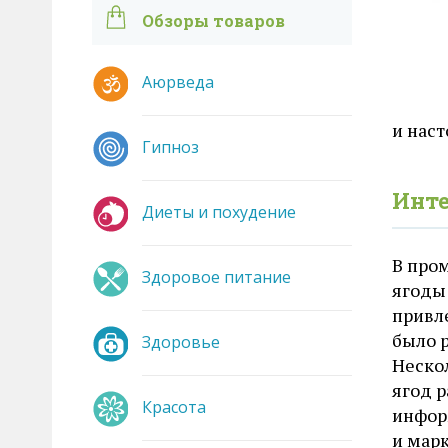
Обзоры товаров
Аюрведа
и наст
Гипноз
Инт
Диеты и похудение
В про
Здоровое питание
ягоды
привл
было 
Здоровье
Неско
ягод 
Красота
инфор
и мар