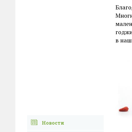
Благо
Многи
мален
годжи
в наш
Новости