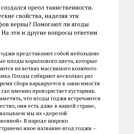
 создался ореол таинственности.
кие свойства, наделяя эти
ифов верны? Помогают ли ягоды
 На эти и другие вопросы ответим
годжи представляют собой небольшие
ые плоды кораллового цвета, которые
аются на ветвях массивного колючего
ника. Плоды собирают несколько раз
время сбора варьируется в зависимости
, где именно произрастает кустарник.
заметить, что ягоды годжи встречаются
стно, они есть даже в нашей стране,
 называем мы их «дерезой
венной». В народе широко
странено иное название ягод годжи —