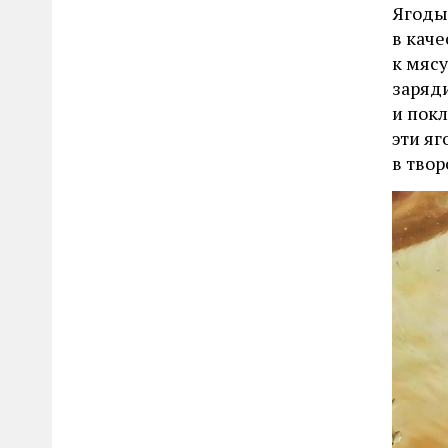
Ягоды
в кач
к мясу
заряди
и пок
эти яг
в твор