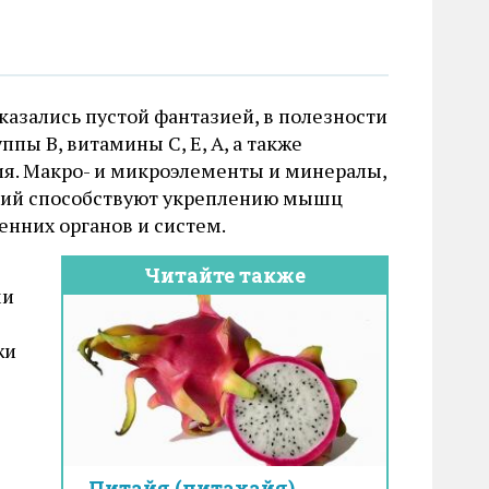
казались пустой фантазией, в полезности
пы В, витамины С, Е, А, а также
я. Макро- и микроэлементы и минералы,
льций способствуют укреплению мышц
енних органов и систем.
Читайте также
ми
жи
е
Питайя (питахайя)