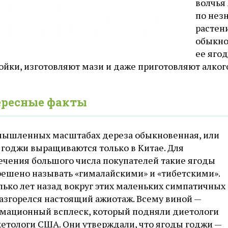
волчья
по нез
растени
обыкно
ее ягод
ойки, изготовляют мази и даже приготовляют алког
ересные факты
мышленных масштабах дереза обыкновенная, или
 годжи выращиваются только в Китае. Для
ечения большого числа покупателей такие ягоды
решено называть «гималайскими» и «тибетскими».
лько лет назад вокруг этих маленьких симпатичных
разгорелся настоящий ажиотаж. Всему виной —
мационный всплеск, который подняли диетологи
кетологи США. Они утверждали, что ягоды годжи —