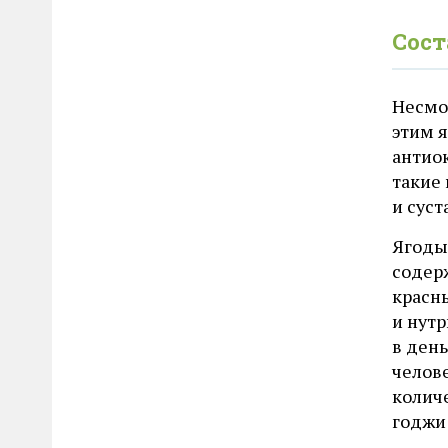
Сост
Несмот
этим я
антио
такие
и суст
Ягоды 
содерж
красн
и нутр
в день
челов
колич
годжи 