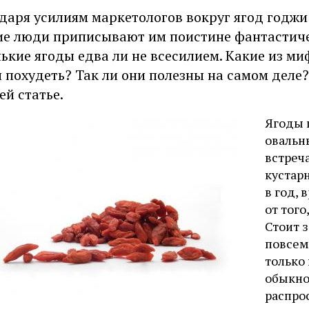
даря усилиям маркетологов вокруг ягод годжи
е люди приписывают им поистине фантастичес
ькие ягоды едва ли не всесилием. Какие из м
 похудеть? Так ли они полезны на самом деле?
ей статье.
Ягоды 
овальн
встреч
кустар
в год, 
от того
Стоит 
повсеме
только
обыкно
распро