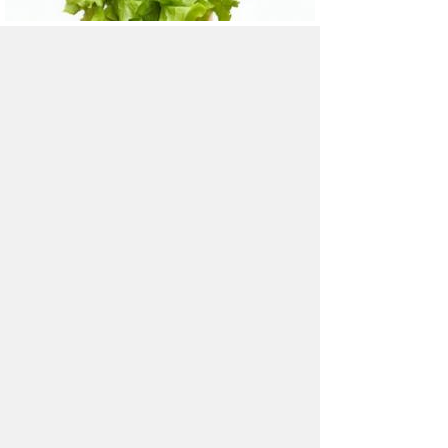
7 простых способов побороть
голод во время диеты
Чувство голода — одна из базовых
физиологических потребностей человека,
с которой бороться нелегко даже тому, у кого
огромная сила воли.
4 совета, как похудеть, если
нет времени на спорт
Фитнес-клубы предлагают своим клиентам