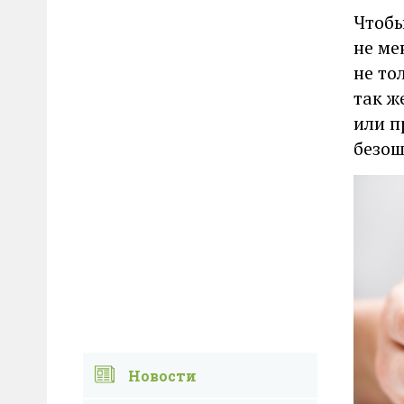
Чтобы
не ме
не то
так ж
или п
безош
Новости