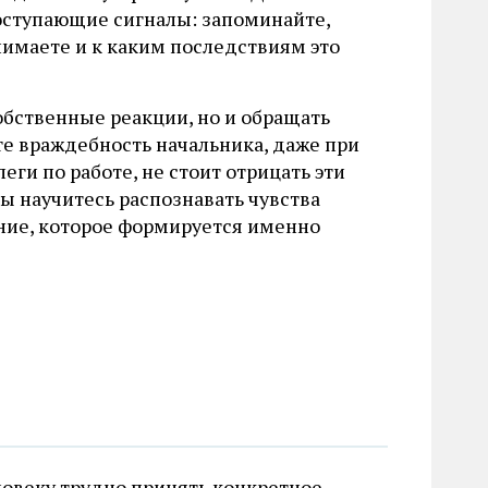
оступающие сигналы: запоминайте,
нимаете и к каким последствиям это
собственные реакции, но и обращать
е враждебность начальника, даже при
еги по работе, не стоит отрицать эти
ы научитесь распознавать чувства
ние, которое формируется именно
ловеку трудно принять конкретное