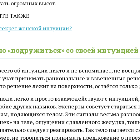
гать огромных высот.
ЙТЕ ТАКЖЕ
 секрет женской интуиции?
о «подружиться» со своей интуицией
сего об интуиции никто и не вспоминает, не воспр
 учат принимать рациональные и взвешенные решен
то решение лежит на поверхности, остаётся только
юди легко и просто взаимодействуют с интуицией, 
обие других навыков. Эксперты советует стараться
лам, подающихся телом. Эти сигналы весьма разноо
ек» на теле, ощущении сдавленного желудка, тошно
язательно следует реагировать. Так тело пытается с
ер, не торопиться принимать предложение о переход