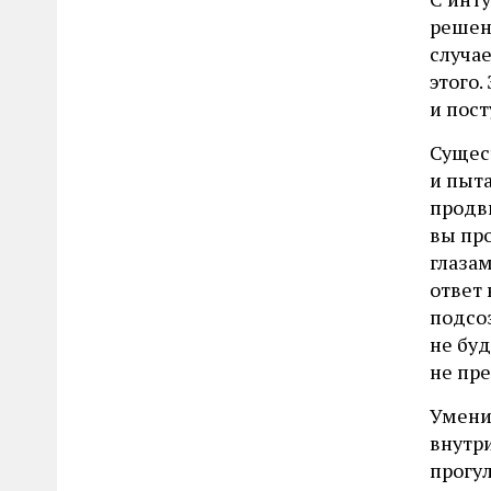
решени
случае
этого.
и пост
Сущес
и пыта
продв
вы пр
глазам
ответ
подсоз
не буд
не пр
Умени
внутр
прогу