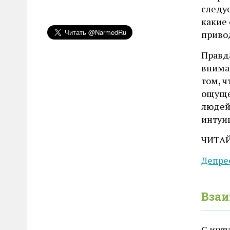
следу
какие
приво
Правда
внима
том, ч
ощуще
людей
интуи
ЧИТА
Депре
Взаи
С инт