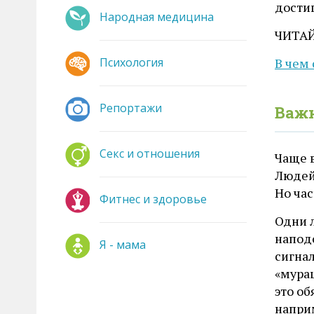
дости
Народная медицина
ЧИТА
Психология
В чем
Репортажи
Важн
Секс и отношения
Чаще в
Людей
Но час
Фитнес и здоровье
Одни л
напод
Я - мама
сигна
«мураш
это об
наприм