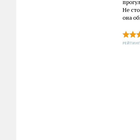
прогул
Не сто
она об
РЕЙТИНГ