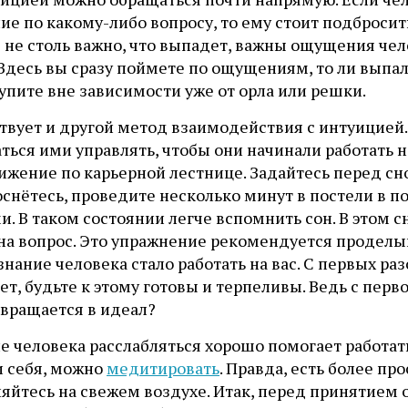
е по какому-либо вопросу, то ему стоит подбросить
 не столь важно, что выпадет, важны ощущения чел
 Здесь вы сразу поймете по ощущениям, то ли выпал
упите вне зависимости уже от орла или решки.
твует и другой метод взаимодействия с интуицией.
ться ими управлять, чтобы они начинали работать на
ижение по карьерной лестнице. Задайтесь перед с
оснётесь, проведите несколько минут в постели в 
и. В таком состоянии легче вспомнить сон. В этом с
 на вопрос. Это упражнение рекомендуется проделы
нание человека стало работать на вас. С первых раз
ет, будьте к этому готовы и терпеливы. Ведь с перв
евращается в идеал?
е человека расслабляться хорошо помогает работат
и себя, можно
медитировать
. Правда, есть более пр
ляйтесь на свежем воздухе. Итак, перед принятием