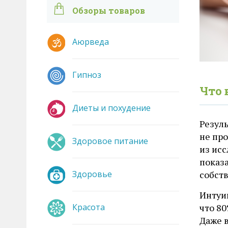
Обзоры товаров
Аюрведа
Гипноз
Что 
Диеты и похудение
Резул
не про
Здоровое питание
из исс
показ
Здоровье
собств
Интуи
Красота
что 8
Даже в