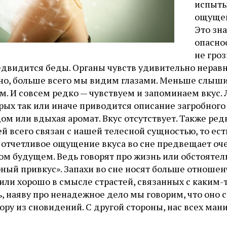
испыты
ощущен
Это зна
опаснос
не гро
едвидится беды. Органы чувств удивительно нерав
но, больше всего мы видим глазами. Меньше слыши
. И совсем редко — чувствуем и запоминаем вкус. 
рых так или иначе приводится описание загробного
ом или вдыхая аромат. Вкус отсутствует. Также ре
й всего связан с нашей телесной сущностью, то ес
, отчетливое ощущение вкуса во сне предвещает оч
ом будущем. Ведь говорят про жизнь или обстоятель
ный привкус». Запахи во сне носят больше отношенч
 или хорошо в смысле страстей, связанных с каким
, наяву про ненадежное дело мы говорим, что оно 
ру из сновидений. С другой стороны, нас всех мани