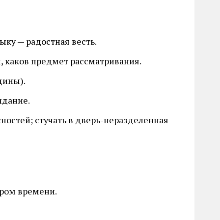
ку — радостная весть.
 каков предмет рассматривания.
щины).
идание.
сностей; стучать в дверь-неразделенная
ром времени.