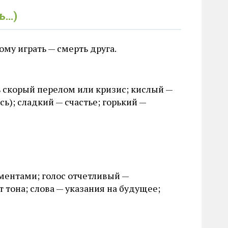
ь…)
ому играть — смерть друга.
ь скорый перелом или кризис; кислый —
сь); сладкий — счастье; горький —
ументами; голос отчетливый —
 тона; слова — указания на будущее;