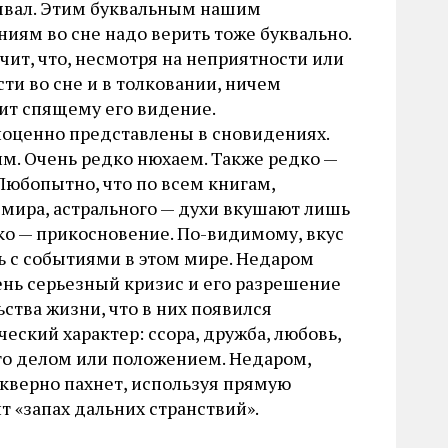
вал. Этим буквальным нашим
иям во сне надо верить тоже буквально.
чит, что, несмотря на неприятности или
ти во сне и в толковании, ничем
зит спящему его видение.
ноценно представлены в сновидениях.
м. Очень редко нюхаем. Также редко —
Любопытно, что по всем книгам,
 мира, астрального — духи вкушают лишь
дко — прикосновение. По-видимому, вкус
ть с событиями в этом мире. Недаром
ень серьезный кризис и его разрешение
ства жизни, что в них появился
еский характер: ссора, дружба, любовь,
-то делом или положением. Недаром,
скверно пахнет, используя прямую
т «запах дальних странствий».