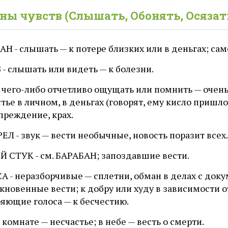
ны чувств (Слышать, Обонять, Осязат
Н - слышать — к потере близких или в деньгах; сам
- слышать или видеть — к болезни.
- чего-либо отчетливо ощущать или помнить — очен
тье в личном, в деньгах (говорят, ему кисло пришло
преждение, крах.
Л - звук — вести необычные, новость поразит всех.
Й СТУК - см. БАРАБАН; запоздавшие вести.
А - неразборчивые — сплетни, обман в делах с док
новенные вести; к добру или худу в зависимости от
яющие голоса — к бесчестию.
в комнате — несчастье; в небе — весть о смерти.