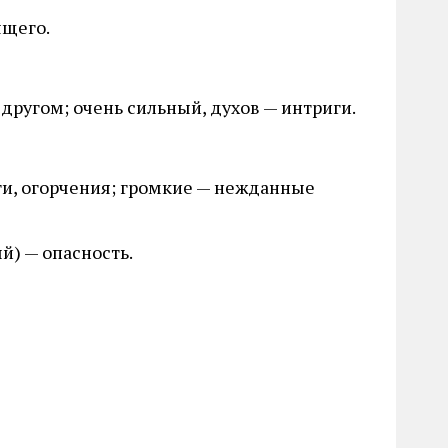
ящего.
другом; очень сильный, духов — интриги.
ти, огорчения; громкие — нежданные
й) — опасность.