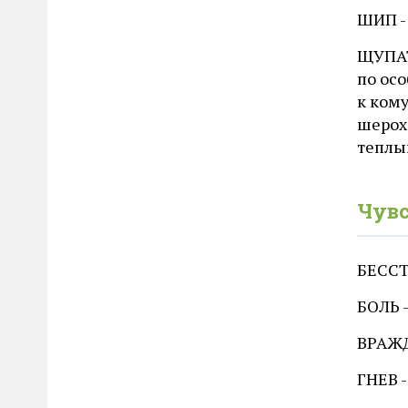
ШИП - 
ЩУПАТЬ
по осо
к кому
шерох
теплый
Чувс
БЕССТ
БОЛЬ -
ВРАЖД
ГНЕВ -