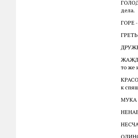
ГОЛОД 
дела.
ГОРЕ -
ГРЕТЬС
ДРУЖБ
ЖАЖДА
то же 
КРАСОТ
к спящ
МУКА 
НЕНАВ
НЕСЧАС
ОДИНО