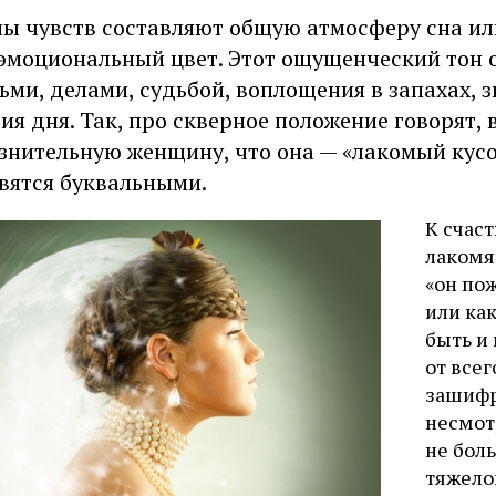
ы чувств составляют общую атмосферу сна ил
эмоциональный цвет. Этот ощущенческий тон 
ьми, делами, судьбой, воплощения в запахах, 
ия дня. Так, про скверное положение говорят, 
знительную женщину, что она — «лакомый кусо
вятся буквальными.
К счас
лакомя
«он по
или ка
быть и
от все
зашифро
несмотр
не боль
тяжелог