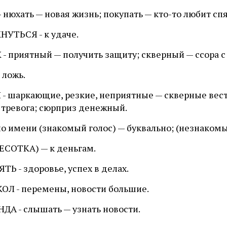
 нюхать — новая жизнь; покупать — кто-то любит сп
НУТЬСЯ - к удаче.
- приятный — получить защиту; скверный — ссора с 
 ложь.
 - шаркающие, резкие, неприятные — скверные вес
 тревога; сюрприз денежный.
по имени (знакомый голос) — буквально; (незнакомы
ЧЕСОТКА) — к деньгам.
Ь - здоровье, успех в делах.
ОЛ - перемены, новости большие.
ДА - слышать — узнать новости.