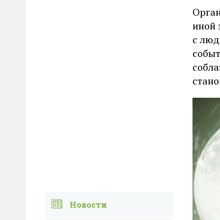
Орган
иной 
с люд
событ
собла
стано
Новости