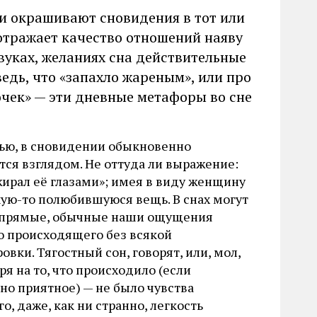
и окрашивают сновидения в тот или
отражает качество отношений наяву
звуках, желаниях сна действительные
ведь, что «запахло жареным», или про
чек» — эти дневные метафоры во сне
тью, в сновидении обыкновенно
тся взглядом. Не оттуда ли выражение:
жирал её глазами»; имея в виду женщину
кую-то полюбившуюся вещь. В снах могут
 прямые, обычные наши ощущения
го происходящего без всякой
вки. Тягостный сон, говорят, или, мол,
я на то, что происходило (если
но приятное) — не было чувства
о, даже, как ни странно, легкость