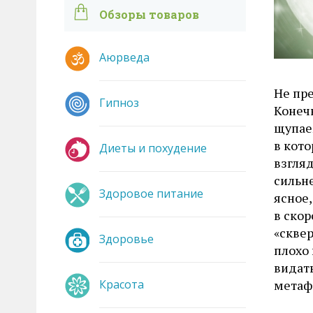
Обзоры товаров
Аюрведа
Не пр
Гипноз
Конеч
щупаем
в кото
Диеты и похудение
взгляд
сильне
Здоровое питание
ясное
в скор
«сквер
Здоровье
плохо
видать
Красота
метафо