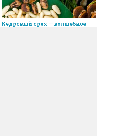
Кедровый орех — волшебное
создание Природы
Запасливые белочки не зря так трепетно
относятся к орешкам, и тщательно
их собирают.
Чудо-бочка из кедра (кедровая
фитобочка)