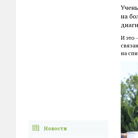
Учены
на бо
диаг
И это 
связа
на спи
Новости