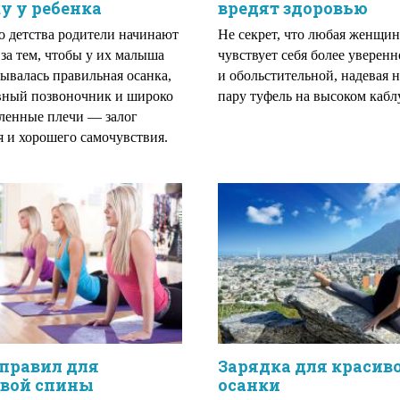
у у ребенка
вредят здоровью
о детства родители начинают
Не секрет, что любая женщин
 за тем, чтобы у их малыша
чувствует себя более уверен
ывалась правильная осанка,
и обольстительной, надевая 
вный позвоночник и широко
пару туфель на высоком кабл
ленные плечи — залог
я и хорошего самочувствия.
правил для
Зарядка для красив
овой спины
осанки