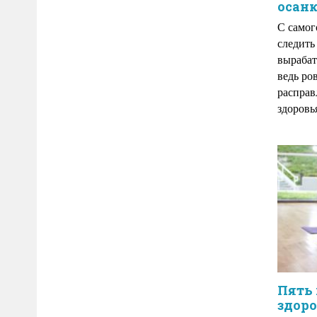
осанк
С самог
следить
вырабат
ведь ро
расправ
здоровь
Пять 
здор