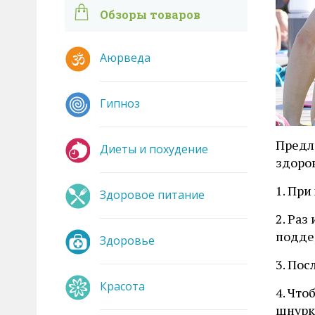
Обзоры товаров
Аюрведа
Гипноз
Предл
Диеты и похудение
здоров
1. При
Здоровое питание
2. Раз
подде
Здоровье
3. Пос
Красота
4. Что
шнурк