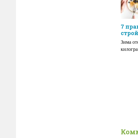
7 пр
стро
Зима от
килогра
Ком