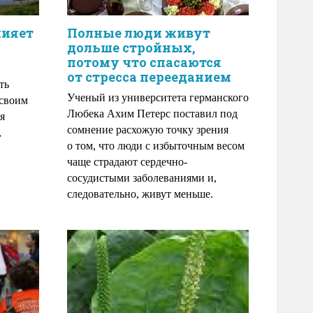
лияет
Полные люди живут
дольше стройных,
потому что спасаются
от стресса перееданием
ть
Ученый из университета германского
 своим
Любека Ахим Петерс поставил под
я
сомнение расхожую точку зрения
,
о том, что люди с избыточным весом
чаще страдают сердечно-
сосудистыми заболеваниями и,
следовательно, живут меньше.