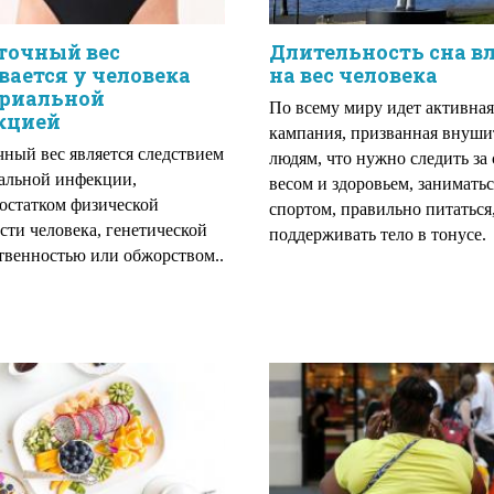
точный вес
Длительность сна в
ается у человека
на вес человека
ериальной
По всему миру идет активная
кцией
кампания, призванная внуши
ный вес является следствием
людям, что нужно следить за
альной инфекции,
весом и здоровьем, заниматьс
достатком физической
спортом, правильно питаться
сти человека, генетической
поддерживать тело в тонусе.
твенностью или обжорством..