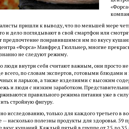
«Форса
компан
алисты пришли к выводу, что по меньшей мере чет
то и дело поглядывают в свой смартфон или смотря
т предпочтение понравившимся им по вкусу кушань
центра «Форса» Манфред Гюлльнер, многие прекрасн
ознанно не следуют режиму.
то люди внутри себя считают важным, они просто не
е всего, по словам экспертов, готовыми блюдами и
очных и ларьков, а также изделиями с высоким со
ежь и люди с низким заработком. Представительни
рживаются правильного режима питания уже в силу 
ить стройную фигуру.
но исследованию, только для каждого третьего в воз
 — насколько полезны продукты для здоровья. 59 п
 вкус кушаний. Каждый пятый в группе от 25 до 35