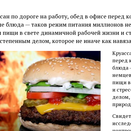
сан по дороге на работу, обед в офисе перед
е блюда — таков режим питания миллионов нем
 пищи в свете динамичной рабочей жизни и ст
степенным делом, которое не иначе как навяз
Круасса
перед 
блюда 
немцев
пищи в
и стре
делом, 
природ
Свидет
исслед
центро