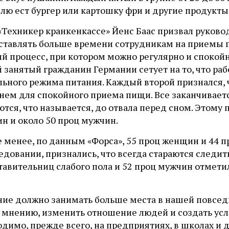
лю ест бургер или картошку фри и другие продукты
 «Техникер кранкенкассе» Йенс Баас призвал руков
ставлять больше времени сотрудникам на приемы 
й процесс, при котором можно регулярно и спокойн
 занятый гражданин Германии сетует на то, что ра
льного режима питания. Каждый второй признался, 
нем для спокойного приема пищи. Все заканчиваетс
тся, что называется, до отвала перед сном. Этому 
н и около 50 проц мужчин.
е менее, по данным «Форса», 55 проц женщин и 44 
едовании, признались, что всегда стараются следит
авительниц слабого пола и 52 проц мужчин отметил
ние должно занимать больше места в нашей повседн
о мнению, изменить отношение людей и создать ус
димо, прежде всего, на предприятиях, в школах и д