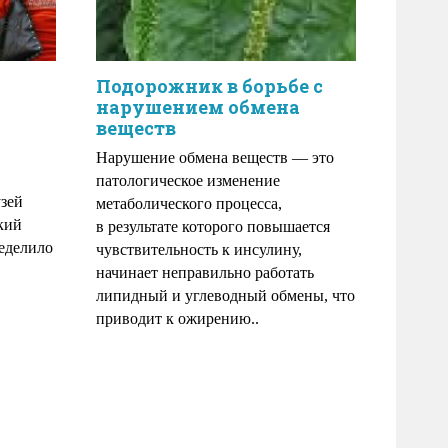
Подорожник в борьбе с
нарушением обмена
веществ
Нарушение обмена веществ — это
патологическое изменение
узей
метаболического процесса,
кий
в результате которого повышается
ределило
чувствительность к инсулину,
начинает неправильно работать
липидный и углеводный обмены, что
приводит к ожирению..