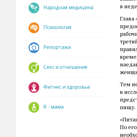
в неде
Народная медицина
Глава
предо
Психология
рабочи
третий
Репортажи
прави
време
наедаю
Секс и отношения
женщи
Тем н
Фитнес и здоровье
в иссл
предст
Я - мама
пищу.
«Пита
По ег
необхо