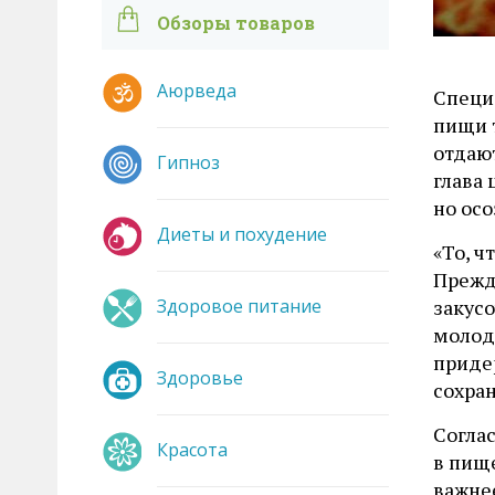
Обзоры товаров
Аюрведа
Специ
пищи 
отдаю
Гипноз
глава 
но ос
Диеты и похудение
«То, ч
Прежд
Здоровое питание
закус
молод
приде
Здоровье
сохран
Соглас
Красота
в пище
важнее