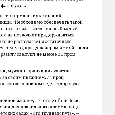
 фастфудов.
одство германских компаний
пищи. «Необходимо обеспечить такой
о питаться», — отметил он. Каждый
бота не позволяет придерживаться
что не располагает достаточным
я тем, что, придя вечером домой, люди
правилу следуют не менее 30 проц
проц мужчин, принявших участие
ь за своим питанием. 74 проц
и, что «в основном» едят здоровую
евной жизни», — считает Йенс Баас.
ловия для правильного приема пищи
етских садах. «Это трудный путь», —