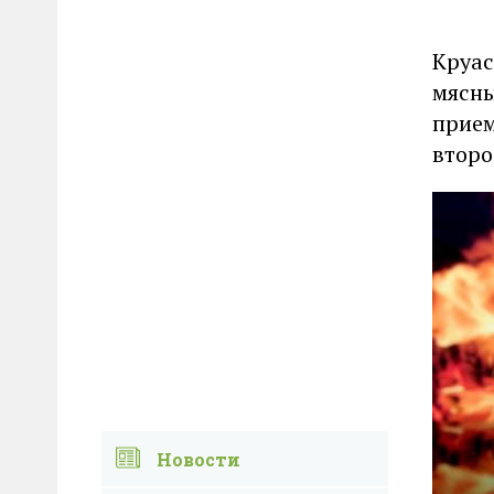
Круас
мясны
прием
второ
Новости