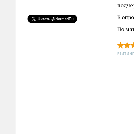
подчер
В опро
По ма
РЕЙТИНГ