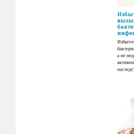
Избы
вызыв
бакт
инфе
Избыточ
бактери
а не не
активно
наследс