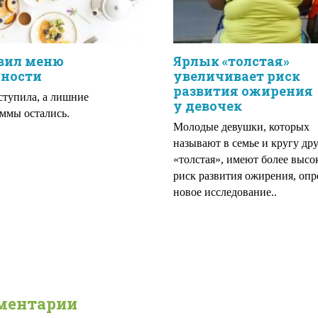
авил меню
Ярлык «толстая»
йности
увеличивает риск
развития ожирения
ступила, а лишние
у девочек
ммы остались.
Молодые девушки, которых
называют в семье и кругу др
«толстая», имеют более высо
риск развития ожирения, оп
новое исследование..
ментарии