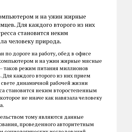
 компьютером и на ужин жирные
цев. Для каждого второго из них
ресса становится неким
ала человеку природа.
н по дороге на работу, обед в офисе
компьютером и на ужин жирные мясные
— таков режим питания миллионов
. Для каждого второго из них прием
 свете динамичной рабочей жизни
сса становится неким второстепенным
которое не иначе как навязала человеку
а.
ельством тому являются данные
ования, проведенного авторитетным
м социологических исследований