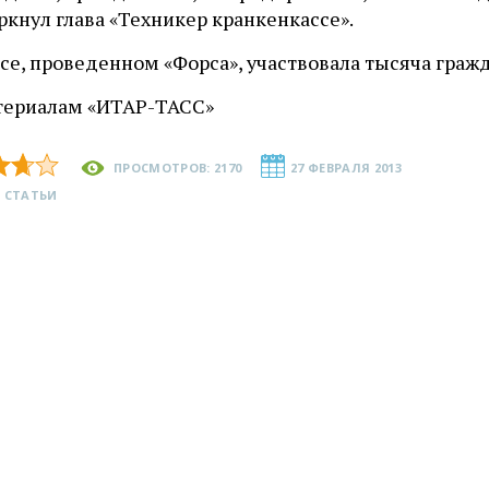
кнул глава «Техникер кранкенкассе».
се, проведенном «Форса», участвовала тысяча граж
териалам «ИТАР-ТАСС»
ПРОСМОТРОВ: 2170
27 ФЕВРАЛЯ 2013
 СТАТЬИ