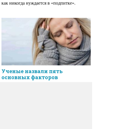
как никогда нуждается в «подпитке».
Ученые назвали пять
основных факторов
снижающих иммунитет
Английские ученые вычислили наиболее
опасные факторы, снижающих активность
клеток иммунной системы. Первым врагом
иммунитета они назвали сахар, а точнее его
чрезмерное употребление.