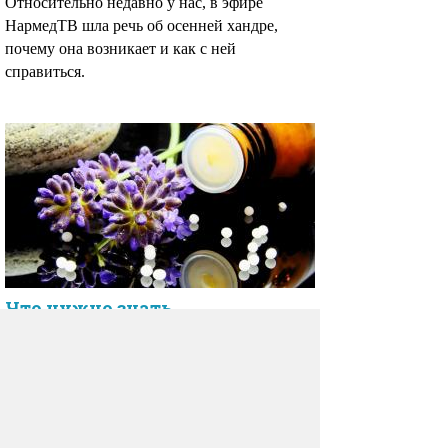
Относительно недавно у нас, в эфире
НармедТВ шла речь об осенней хандре,
почему она возникает и как с ней
справиться.
Что нужно знать
об иммуномодуляторах
и иммуностимуляторах
Не секрет, что осенью и зимой наш организм
как никогда нуждается в «подпитке».