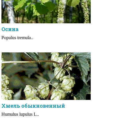
Осина
Populus tremula..
Хмель обыкновенный
Humulus lupulus L..