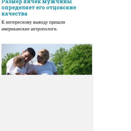
Размер яичек мужчины
определяет его отцовские
качества
К интересному выводу пришли
американские антропологи.
Мужчины больше чем
женщины хотят стать
родителями
Вопреки распространенному среди женщин
мнению, мужчины вовсе не такие