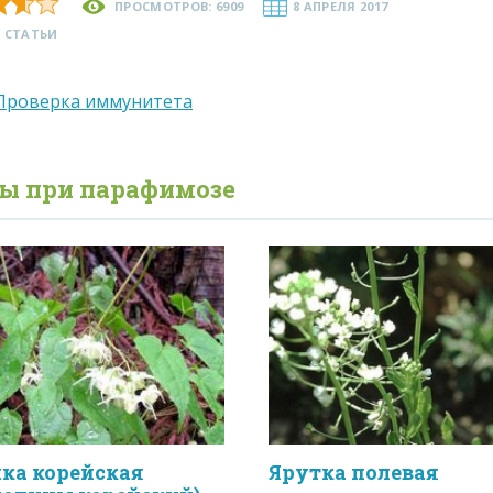
ПРОСМОТРОВ: 6909
8 АПРЕЛЯ 2017
 СТАТЬИ
Проверка иммунитета
вы при
парафимозе
ка корейская
Ярутка полевая