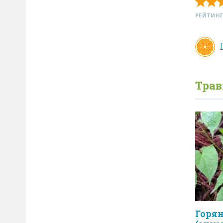
РЕЙТИНГ
Тра
Горян