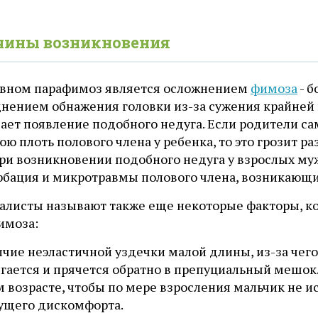
чины возникновения
овном парафимоз является осложнением
фимоза
- б
днением обнажения головки из-за сужения крайней 
ает появление подобного недуга. Если родители с
ю плоть полового члена у ребенка, то это грозит 
ри возникновении подобного недуга у взрослых муж
рбация и микротравмы полового члена, возникающи
алисты называют также еще некоторые факторы, к
имоза:
ичие неэластичной уздечки малой длины, из-за чего
гается и прячется обратно в препуциальный мешок.
м возрасте, чтобы по мере взросления мальчик не
тущего дискомфорта.