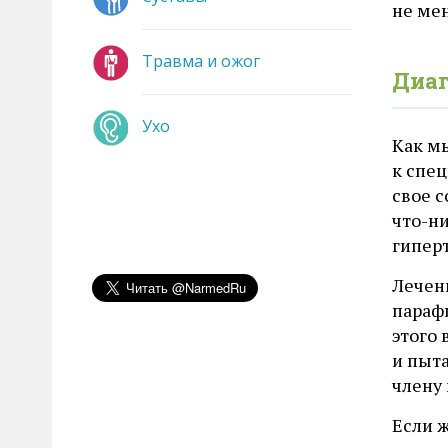
не ме
Травма и ожог
Диаг
Ухо
Как м
к спе
свое с
что-н
гипер
Лечен
парафи
этого 
и пыт
члену 
Если 