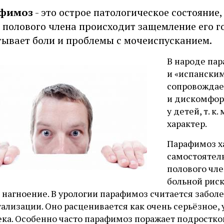
фимоз
- это острое патологическое состояние
 полового члена происходит защемление его го
ывает боли и проблемы с мочеиспусканием.
В народе па
и «испанским
сопровождае
и дискомфор
у детей, т. 
характер.
Парафимоз х
самостоятел
полового чле
больной риск
е нагноение. В урологии парафимоз считается заб
тализации. Оно расценивается как очень серьёзное
ка. Особенно часто парафимоз поражает подростков,