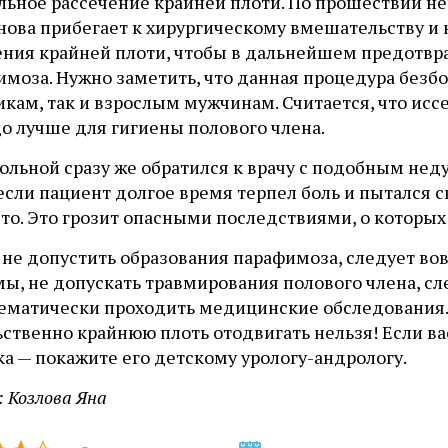
льное рассечение крайней плоти. По прошествии не
нова прибегает к хирургическому вмешательству и 
ения крайней плоти, чтобы в дальнейшем предотвр
имоза. Нужно заметить, что данная процедура безб
кам, так и взрослым мужчинам. Считается, что исс
о лучше для гигиены полового члена.
ольной сразу же обратился к врачу с подобным неду
если пациент долгое время терпел боль и пытался 
сто. Это грозит опасными последствиями, о которы
 не допустить образования парафимоза, следует во
ы, не допускать травмирования полового члена, сл
тематически проходить медицинские обследования.
ственно крайнюю плоть отодвигать нельзя! Если ва
а — покажите его детскому урологу-андрологу.
:
Козлова Яна