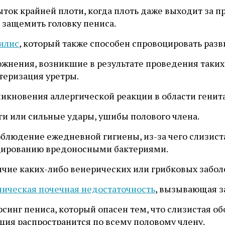
ыток крайней плоти, когда плоть даже выходит за п
 защемить головку пениса.
илис
, который также способен спровоцировать раз
ожнения, возникшие в результате проведения таких
теризация уретры.
никновения аллергической реакции в области генит
ги или сильные удары, ушибы полового члена.
облюдение ежедневной гигиены, из-за чего слизист
ированию вредоносными бактериями.
ичие каких-либо венерических или грибковых забол
ическая почечная недостаточность
, вызывающая з
рсинг пениса, который опасен тем, что слизистая об
ция распространится по всему половому члену.