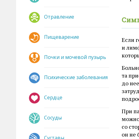
Отравление
Сим
Пищеварение
Если 
и лим
которы
Почки и мочевой пузырь
Больно
та при
Психические заболевания
до не
затруд
Сердце
подро
При п
Сосуды
можно 
со сто
он не
Суставы