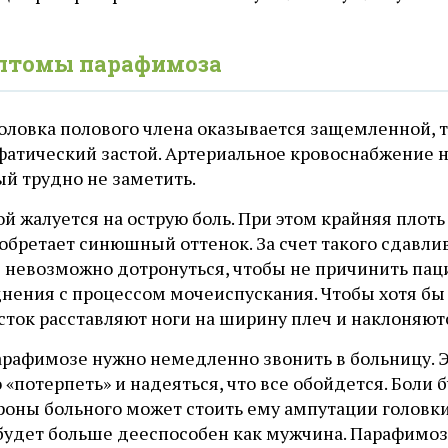
птомы парафимоза
головка полового члена оказывается защемленной, 
фатический застой. Артериальное кровоснабжение н
й трудно не заметить.
й жалуется на острую боль. При этом крайняя плоть
обретает синюшный оттенок. За счет такого сдавли
е невозможно дотронуться, чтобы не причинить пац
нения с процессом мочеиспускания. Чтобы хотя бы 
сток расставляют ноги на ширину плеч и наклоняют
арафимозе нужно немедленно звонить в больницу. Э
«потерпеть» и надеяться, что все обойдется. Боли 
роны больного может стоить ему ампутации головки 
 будет больше дееспособен как мужчина. Парафимоз