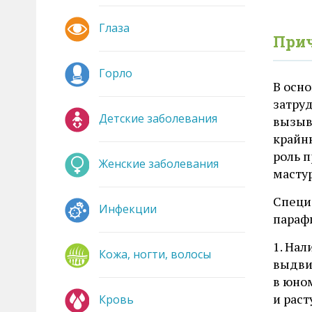
Глаза
При
Горло
В осн
затру
Детские заболевания
вызыв
крайню
роль п
Женские заболевания
масту
Специ
Инфекции
параф
1. Нал
Кожа, ногти, волосы
выдви
в юно
и рас
Кровь