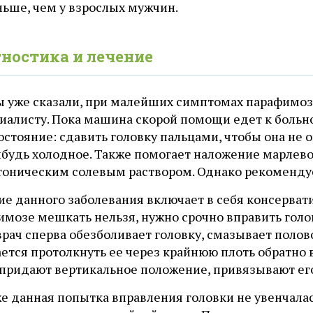
ньше, чем у взрослых мужчин.
ностика и лечение
ы уже сказали, при малейших симптомах парафимоз
циалисту. Пока машина скорой помощи едет к больн
остояние: сдавить головку пальцами, чтобы она не 
ибудь холодное. Также помогает наложение марлево
тоническим солевым раствором. Однако рекомендует
ие данного заболевания включает в себя консерват
мозе мешкать нельзя, нужно срочно вправить голов
врач сперва обезболивает головку, смазывает полов
ается протолкнуть ее через крайнюю плоть обратно
придают вертикальное положение, привязывают его 
же данная попытка вправления головки не увенчала