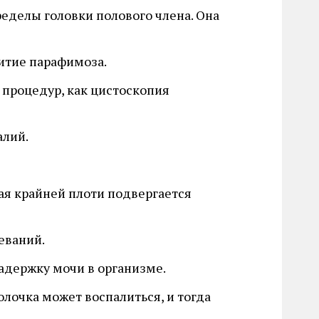
ределы головки полового члена. Она
витие парафимоза.
 процедур, как цистоскопия
алий.
ая крайней плоти подвергается
еваний.
адержку мочи в организме.
олочка может воспалиться, и тогда