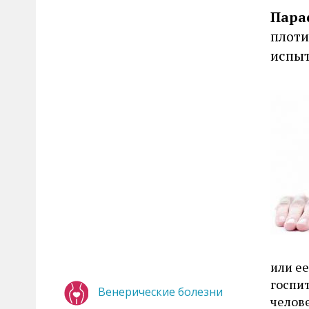
Пара
плоти
испыт
или е
госпи
Венерические болезни
челове