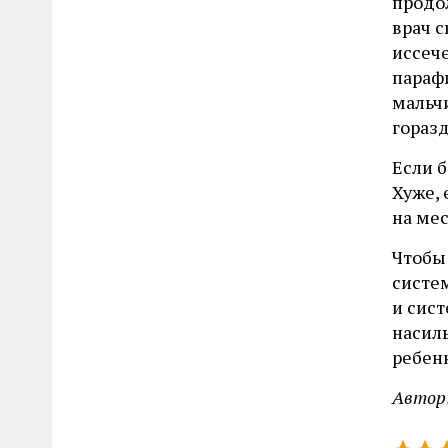
продо
врач с
иссеч
параф
мальчи
горазд
Если б
Хуже, 
на ме
Чтобы
систем
и сис
насиль
ребенк
Автор