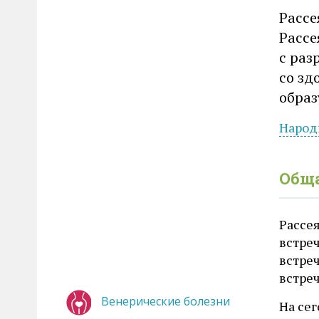
Рассе
Рассе
с раз
со зд
образ
Народ
Общ
Рассея
встре
встреч
встреч
Венерические болезни
На сег