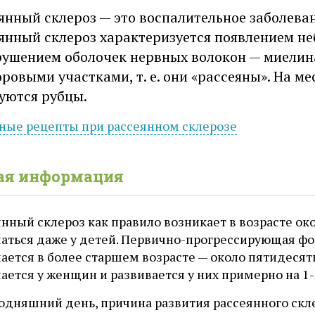
янный склероз — это воспалительное заболеван
янный склероз характеризуется появлением н
рушением оболочек нервных волокон — миелин
оровыми участками, т. е. они «рассеяны». На м
уются рубцы.
ные рецепты при
рассеянном
склерозе
ая информация
нный склероз как правило возникает в возрасте ок
чаться даже у детей. Первично-прогрессирующая фо
ается в более старшем возрасте — около пятидесят
ается у женщин и развивается у них примерно на 1
одняшний день, причина развития рассеянного скле