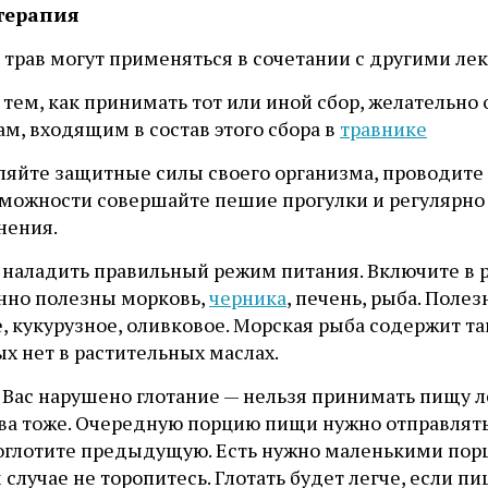
терапия
 трав могут применяться в сочетании с другими ле
 тем, как принимать тот или иной сбор, желательн
ам, входящим в состав этого сбора в
травнике
ляйте защитные силы своего организма, проводите 
зможности совершайте пешие прогулки и регулярн
нения.
 наладить правильный режим питания. Включите в 
нно полезны морковь,
черника
, печень, рыба. Поле
е, кукурузное, оливковое. Морская рыба содержит 
х нет в растительных маслах.
у Вас нарушено глотание — нельзя принимать пищу
ва тоже. Очередную порцию пищи нужно отправлять в
оглотите предыдущую. Есть нужно маленькими порц
 случае не торопитесь. Глотать будет легче, если п