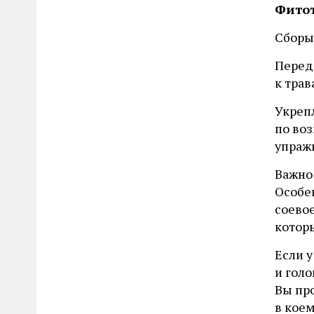
Фито
Сборы
Перед
к трав
Укреп
по во
упраж
Важно
Особе
соево
которы
Если 
и голо
Вы пр
в коем