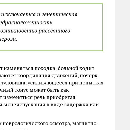
 исключается и генетическая
едрасположенность
возникновению рассеянного
лероза.
т изменяться походка: больной ходит
шаются координация движений, почерк.
ы, туловища, усиливающееся при попытках
чный тонус может быть как
т изменяться речь приобретая
я мочеиспускания в виде задержки или
х неврологического осмотра, магнитно-