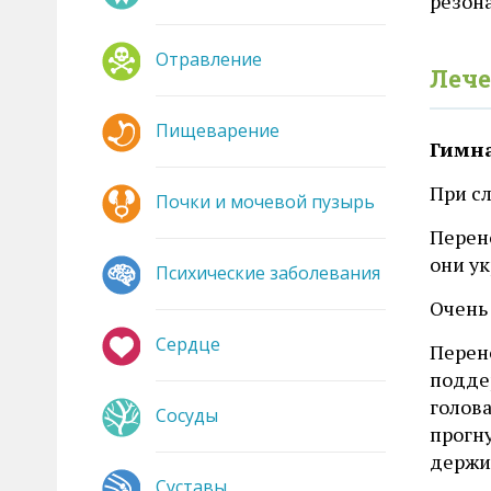
резон
Отравление
Лече
Пищеварение
Гимн
При с
Почки и мочевой пузырь
Перено
они у
Психические заболевания
Очень 
Сердце
Перено
подде
голова
Сосуды
прогн
держит
Суставы