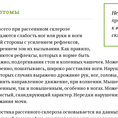
птомы
Не
пр
к 
всего при рассеянном склерозе
ск
аются слабость ног или руки и ноги
ой стороны с усилением рефлексов,
рением зон их вызывания. Как правило,
яются рефлексы, которых в норме быть
лжно, подергивания стоп и коленных чашечек. Може
ренно, пошатываясь, широко расставляя ноги. Нару
оторых случаях выражено дрожание рук, ног, голов
нить направленное движение, при волнении. Мыше
енным, так и повышенным, особенно в ногах. Може
истый, скандирующий характер. Нередки нарушени
жания мочи.
остика рассеяного склероза основывается на данны