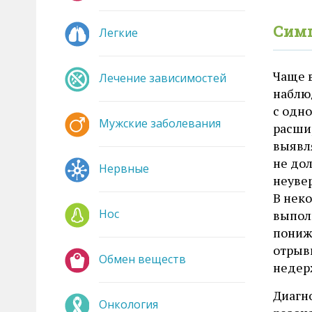
Сим
Легкие
Чаще 
Лечение зависимостей
наблюд
с одн
Мужские заболевания
расши
выявл
не до
Нервные
неуве
В нек
Нос
выпол
пониж
отрыв
Обмен веществ
недер
Диагн
Онкология