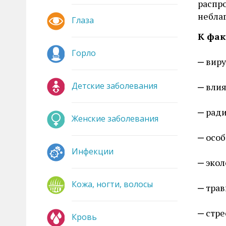
распр
небла
Глаза
К фак
Горло
виру
Детские заболевания
влия
ради
Женские заболевания
особ
Инфекции
экол
Кожа, ногти, волосы
тра
стре
Кровь