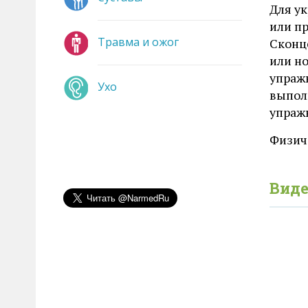
Для ук
или п
Травма и ожог
Сконц
или но
упражн
Ухо
выпол
упражн
Физич
Виде