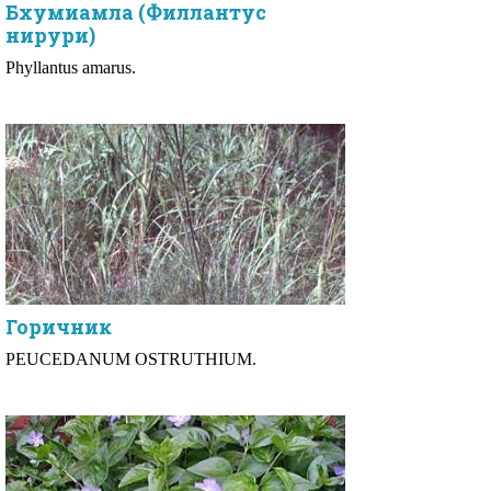
Бхумиамла (Филлантус
нирури)
Phyllantus amarus.
Горичник
PEUCEDANUM OSTRUTHIUM.