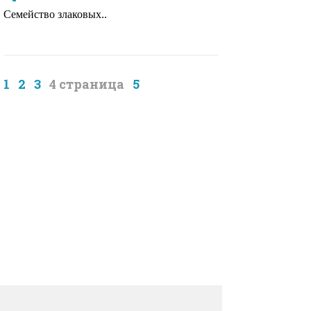
Семейство злаковых..
1
2
3
4
5