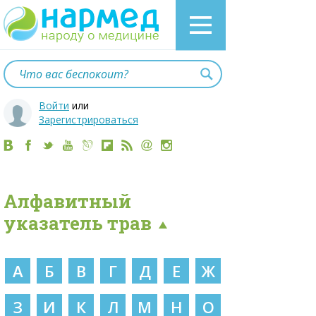
Войти
или
Зарегистрироваться
Алфавитный
указатель трав
А
Б
В
Г
Д
Е
Ж
З
И
К
Л
М
Н
О