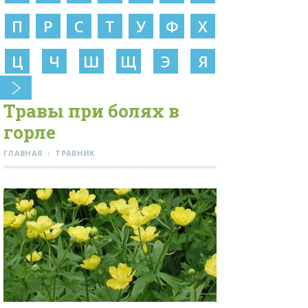
П
Р
С
Т
У
Ф
Х
Ц
Ч
Ш
Щ
Э
Я
Травы при болях в
горле
›
ГЛАВНАЯ
ТРАВНИК