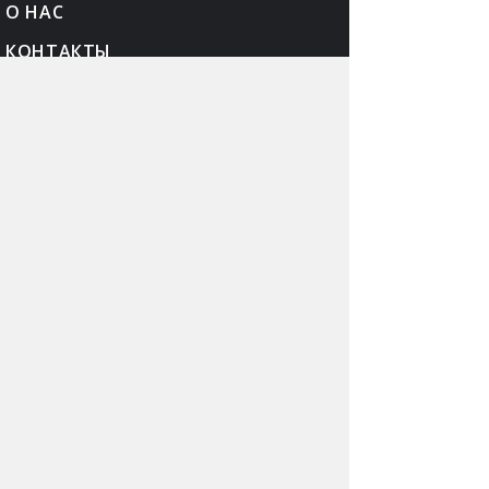
О НАС
КОНТАКТЫ
РЕКЛАМА
КАРТА САЙТА
ПОЛИТИКА
КОНФЕДЕНЦИАЛЬНОСТИ
© Narmed.Ru, 2002—2026. Информация на сайте
предоставляется исключительно в справочных
целях. При первых признаках заболевания
обратитесь к врачу.