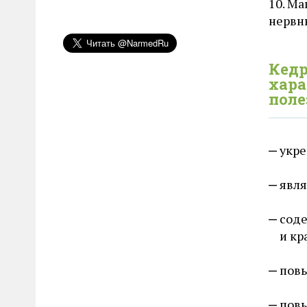
10. М
нервн
Кед
хар
поле
укре
явля
соде
и кр
пов
повы