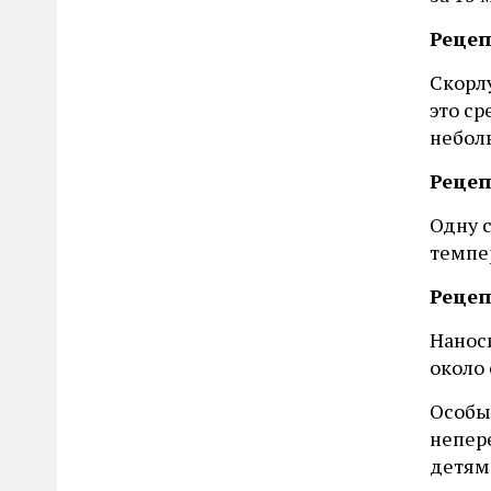
Рецеп
Скорлу
это с
небол
Рецеп
Одну 
темпер
Реце
Наноси
около 
Особы
непер
детям,