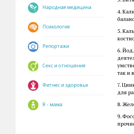
Народная медицина
4. Ка
баланс
Психология
5. Ка
костн
Репортажи
6. Йод
деяте
умств
Секс и отношения
так и 
7. Ци
Фитнес и здоровье
для р
8. Жел
Я - мама
9. Фо
прочно