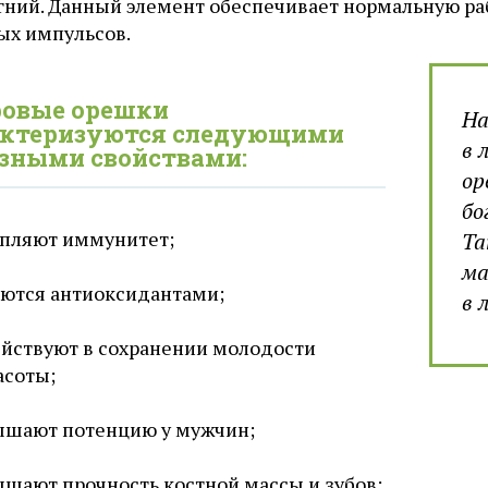
агний. Данный элемент обеспечивает нормальную ра
ых импульсов.
ровые орешки
На
актеризуются следующими
в 
зными свойствами:
ор
бо
пляют иммунитет;
Та
ма
ются антиоксидантами;
в 
йствуют в сохранении молодости
асоты;
ышают потенцию у мужчин;
шают прочность костной массы и зубов;