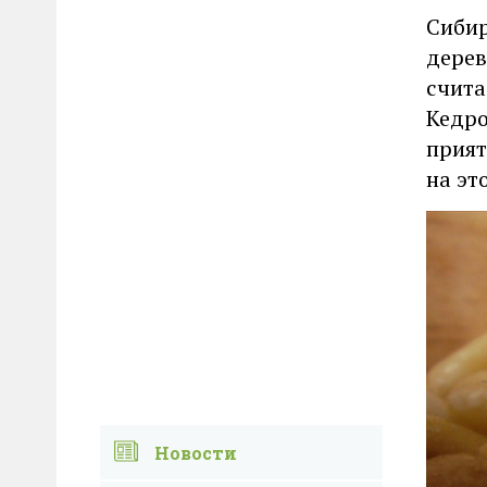
Сибир
дерев
счита
Кедро
прият
на эт
Новости