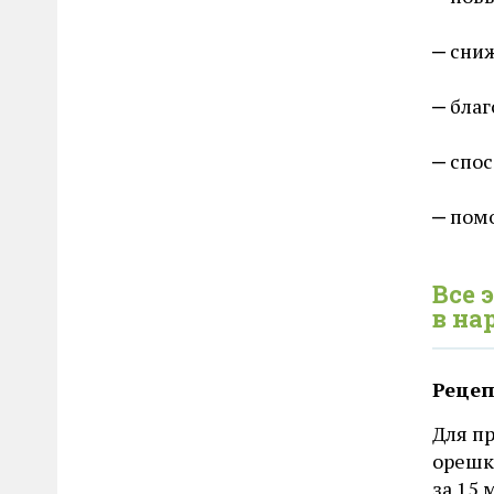
сниж
благ
спос
помо
Все 
в на
Рецеп
Для п
орешк
за 15 