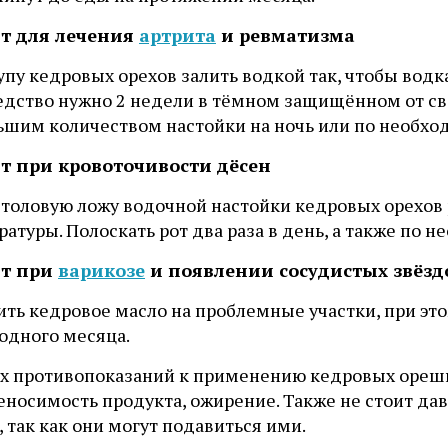
т для лечения
артрита
и ревматизма
пу кедровых орехов залить водкой так, чтобы водка
редство нужно 2 недели в тёмном защищённом от св
ьшим количеством настойки на ночь или по необхо
т при кровоточивости дёсен
столовую ложу водочной настойки кедровых орехов 
атуры. Полоскать рот два раза в день, а также по н
пт при
варикозе
и появлении сосудистых звёзд
ть кедровое масло на проблемные участки, при это
одного месяца.
х противопоказаний к применению кедровых орешк
еносимость продукта, ожирение. Также не стоит да
 так как они могут подавиться ими.