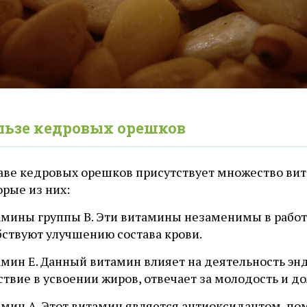
льзе кедровых орешков
таве кедровых орешков присутствует множество ви
рые из них:
тамины группы В. Эти витамины незаменимы в работ
бствуют улучшению состава крови.
амин Е. Данный витамин влияет на деятельность эн
твие в усвоении жиров, отвечает за молодость и до
амин А. Этот витамин является антиоксидантом, по