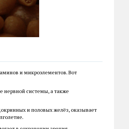
таминов и микроэлементов. Вот
е нервной системы, а также
докринных и половых желёз, оказывает
лголетие.
могает в сохранении зрения.