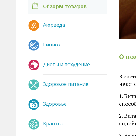
Обзоры товаров
Аюрведа
Гипноз
О по
Диеты и похудение
В сос
некото
Здоровое питание
1. Ви
спосо
Здоровье
2. Вит
содейс
Красота
3. Вит