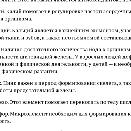
лий. Калий помогает в регулировке частоты сердеч
а организма.
льций. Кальций является важнейшим элементом, уч
ой ткани и зубов, а также неотъемлемой составля
. Наличие достаточного количества йода в организ
льности щитовидной железы. У взрослых людей де
енной и физической деятельности, у детей — к нео
в физическом развитии.
нк. Цинк важен в период формирования скелета, а 
аботы предстательной железы.
езо. Этот элемент помогает переносить по телу ки
сфор. Микроэлемент необходим для формирования ко
сть.