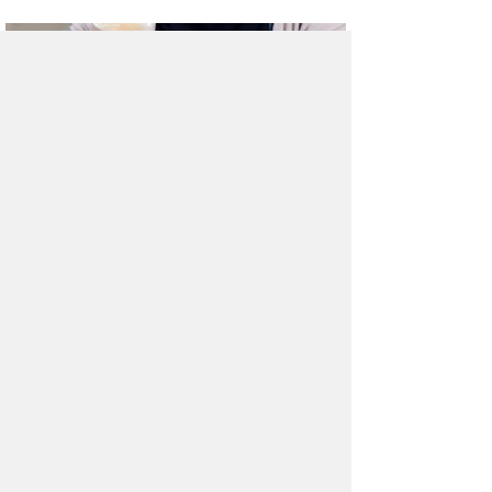
Как безболезненно выйти
на работу после праздников
Отдых — обязательное условие для
нормального функционирования нашего
организма.