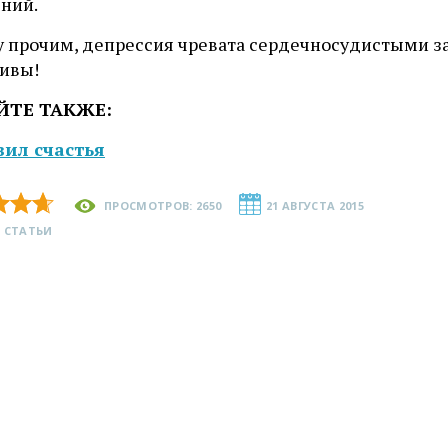
яний.
 прочим, депрессия чревата сердечносудистыми за
ливы!
ЙТЕ ТАКЖЕ:
вил счастья
ПРОСМОТРОВ: 2650
21 АВГУСТА 2015
 СТАТЬИ