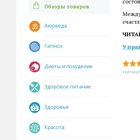
состо
Обзоры товаров
Между
счаст
Аюрведа
ЧИТА
Гипноз
9 пра
Диеты и похудение
РЕЙТИНГ
Здоровое питание
Здоровье
Красота