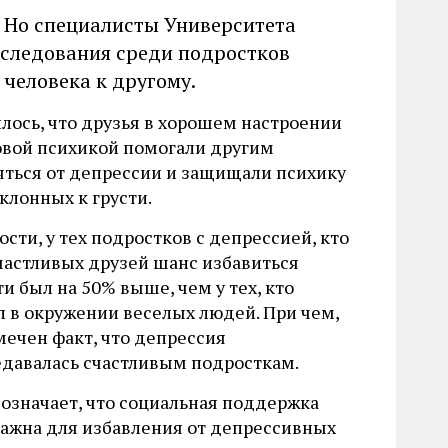
. Но специалисты Университета
сследования среди подростков
 человека к другому.
лось, что друзья в хорошем настроении
овой психикой помогали другим
яться от депрессии и защищали психику
клонных к грусти.
ости, у тех подростков с депрессией, кто
частливых друзей шанс избавиться
ти был на 50% выше, чем у тех, кто
л в окружении веселых людей. При чем,
мечен факт, что депрессия
едавалась счастливым подросткам.
 означает, что социальная поддержка
важна для избавления от депрессивных