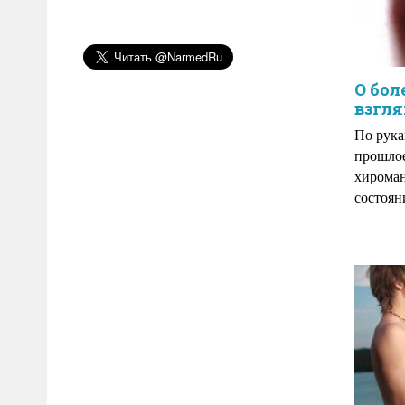
О бол
взгля
По рука
прошлое
хироман
состоян