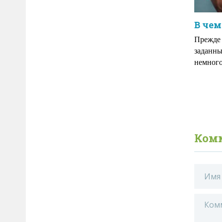
В чем
Прежде 
заданны
немного
Ком