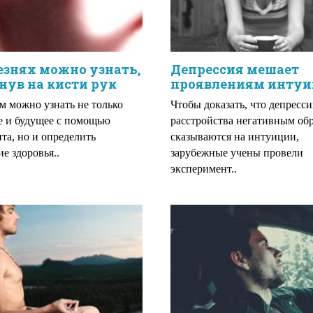
езнях можно узнать,
Депрессия мешает
нув на кисти рук
проявлениям инту
м можно узнать не только
Чтобы доказать, что депресс
 и будущее с помощью
расстройства негативным об
та, но и определить
сказываются на интуиции,
ие здоровья..
зарубежные учены провели
эксперимент..