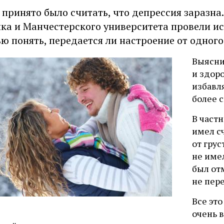
 принято было считать, что депрессия заразна
ка и Манчестерского университета провели и
ью понять, передается ли настроение от одного
Выясни
и здор
избавл
более с
В частн
имел с
от грус
не име
был от
не пер
Все это
очень 