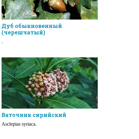
Дуб обыкновенный
(черешчатый)
.
Ваточник сирийский
Asclepias syriaca.