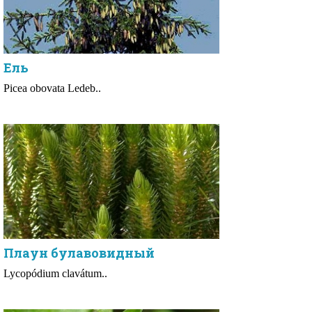
Ель
Picea obovata Ledeb..
Плаун булавовидный
Lycopódium clavátum..