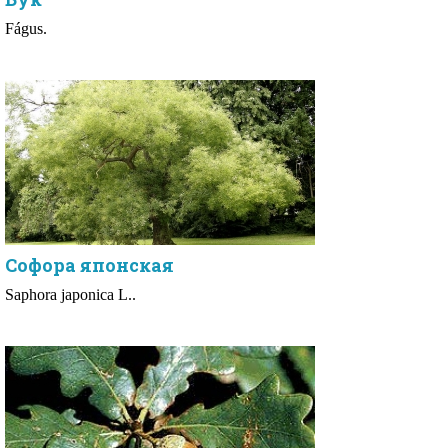
Fágus.
Софора японская
Saphora japonica L..