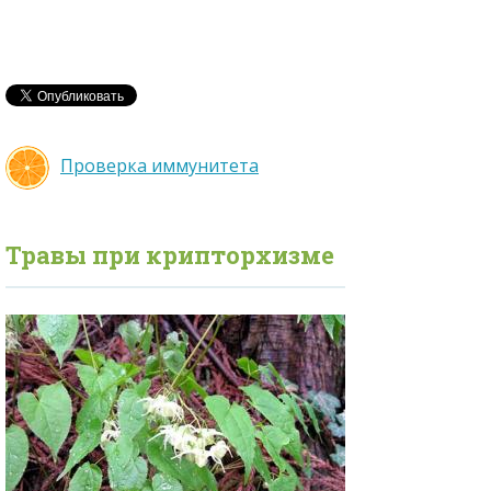
Проверка иммунитета
Травы при
крипторхизме