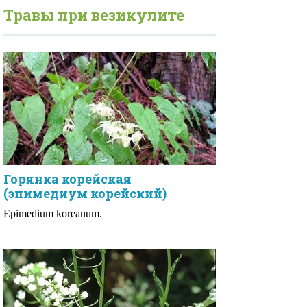
Травы при
везикулите
Горянка корейская
(эпимедиум корейский)
Epimedium koreanum.