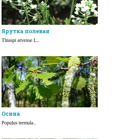
Ярутка полевая
Thiaspi arvense L..
Осина
Populus tremula..