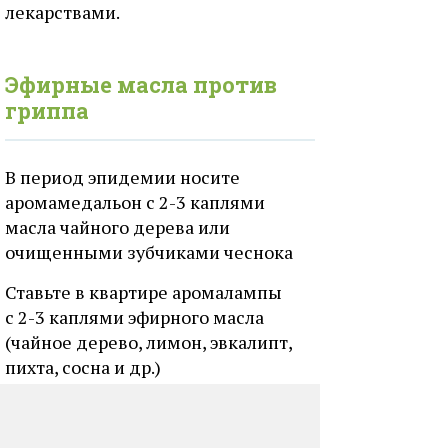
лекарствами.
Эфирные масла против
гриппа
В период эпидемии носите
аромамедальон с 2-3 каплями
масла чайного дерева или
очищенными зубчиками чеснока
Ставьте в квартире аромалампы
с 2-3 каплями эфирного масла
(чайное дерево, лимон, эвкалипт,
пихта, сосна и др.)
Наносите на область лимфоузлов 1-
2 раза в день раствор эфирных