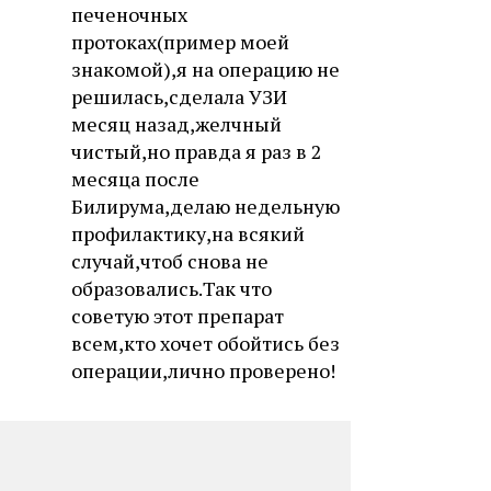
печеночных
протоках(пример моей
знакомой),я на операцию не
решилась,сделала УЗИ
месяц назад,желчный
чистый,но правда я раз в 2
месяца после
Билирума,делаю недельную
профилактику,на всякий
случай,чтоб снова не
образовались.Так что
советую этот препарат
всем,кто хочет обойтись без
операции,лично проверено!
gogo
21.11.2012, 14:35
Только этот препарат очень