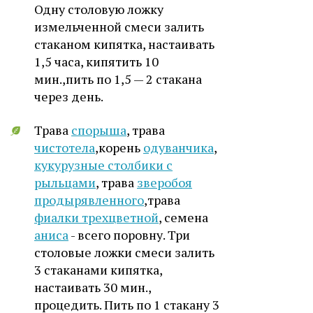
Одну столовую ложку
измельченной смеси залить
стаканом кипятка, настаивать
1,5 часа, кипятить 10
мин.,пить по 1,5 — 2 стакана
через день.
Трава
спорыша
, трава
чистотела
,корень
одуванчика
,
кукурузные столбики с
рыльцами
, трава
зверобоя
продырявленного
,трава
фиалки трехцветной
, семена
аниса
- всего поровну. Три
столовые ложки смеси залить
3 стаканами кипятка,
настаивать 30 мин.,
процедить. Пить по 1 стакану 3