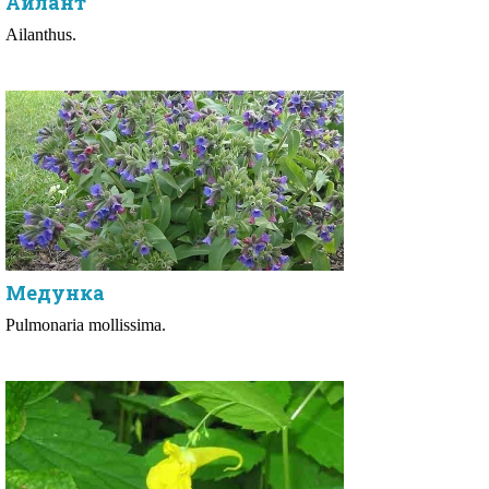
Айлант
Ailanthus.
Медунка
Pulmonaria mollissima.