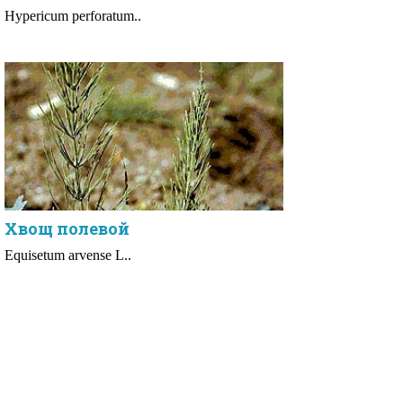
Нуреricum perforatum..
Хвощ полевой
Equisetum arvense L..