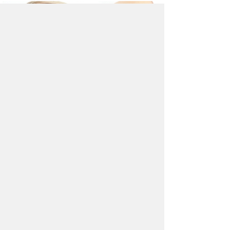
Здоровый сон
Основные факторы нарушений сна —
нервные расстройства.
Комментарии (1)