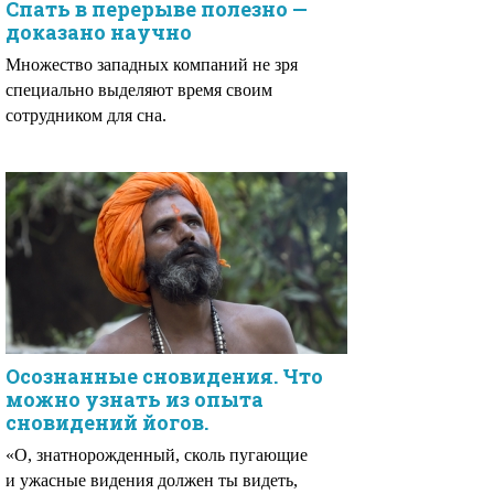
Спать в перерыве полезно —
доказано научно
Множество западных компаний не зря
специально выделяют время своим
сотрудником для сна.
Осознанные сновидения. Что
можно узнать из опыта
сновидений йогов.
«О, знатнорожденный, сколь пугающие
и ужасные видения должен ты видеть,