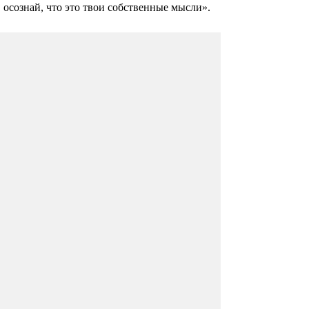
осознай, что это твои собственные мысли».
Длительность сна влияет
на вес человека
По всему миру идет активная кампания,
призванная внушить людям, что нужно
следить за своим весом и здоровьем,
заниматься спортом, правильно питаться,
поддерживать тело в тонусе.