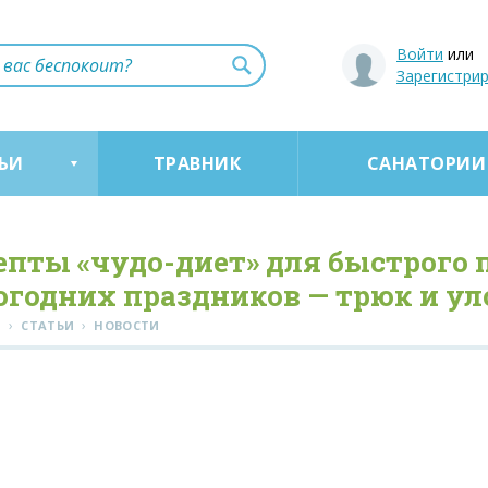
Войти
или
Зарегистри
ЬИ
ТРАВНИК
САНАТОРИИ
епты «чудо-диет» для быстрого 
огодних праздников — трюк и у
›
›
Я
СТАТЬИ
НОВОСТИ