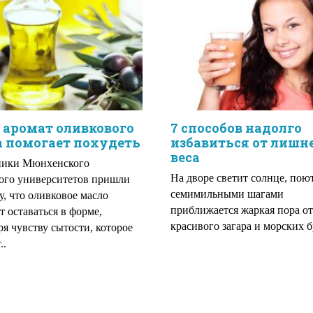
 аромат оливкового
7 способов надолго
 помогает похудеть
избавиться от лишн
веса
ники Мюнхенского
На дворе светит солнце, пою
ого университетов пришли
семимильными шагами
у, что оливковое масло
приближается жаркая пора от
т оставаться в форме,
красивого загара и морских б
ря чувству сытости, которое
..