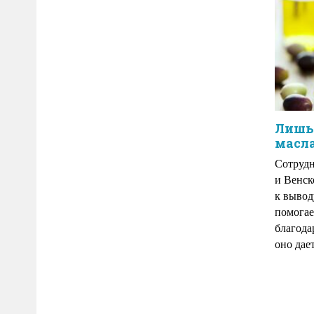
Лишь
масла
Сотруд
и Венск
к вывод
помогае
благода
оно дает