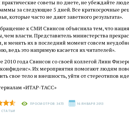
 практические советы по диете, не убеждайте люде
раммы за следующие 5 дней. Все краткосрочные ре
ья, которые часто не дают заветного результата».
обращение к СМИ Свинсон объяснила тем, что нация
, чем власти. Представитель министерства прекрас
, и менять их в последний момент совсем неудобно
ю, ведь это напрямую касается их читателей».
те 2010 года Свинсон со своей коллегой Линн Физе
 конфиденс». Их мероприятия помогают людям повер
ть свое тело и внешность, уйти от стереотипов ид
териалам «ИТАР-ТАСС»
ПРОСМОТРОВ: 3473
16 ЯНВАРЯ 2013
 СТАТЬИ