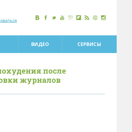
роваться
ВИДЕО
СЕРВИСЫ
похудения после
ловки журналов