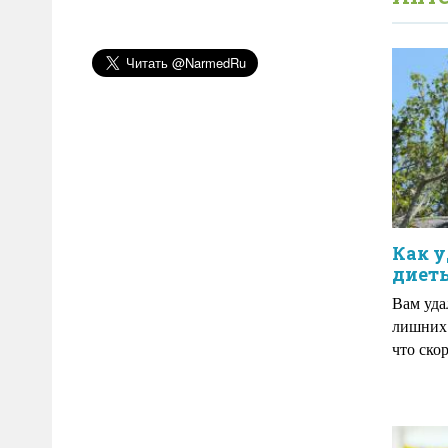
Как у
диет
Вам уда
лишних 
что ско