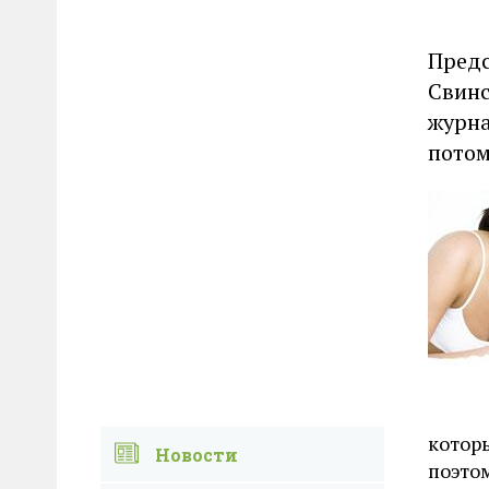
Предс
Свинс
журна
потом
которы
Новости
поэтом