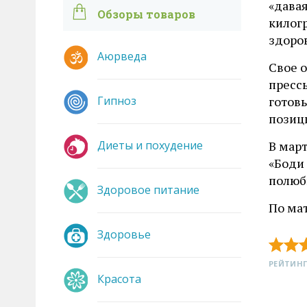
«давая
Обзоры товаров
килог
здоров
Аюрведа
Свое 
прессы
Гипноз
готовы
позици
Диеты и похудение
В мар
«Боди
полюби
Здоровое питание
По ма
Здоровье
РЕЙТИНГ
Красота