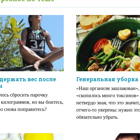
держать вес после
Генеральная уборка
ы
«Наш организм зашлакован»,
лось сбросить парочку
«скопилось много токсинов
килограммов, но вы боитесь,
нетвердо зная, что это значит
ро снова поправитесь?
отчего-то уверены: нужно эт
обязательно убрать.