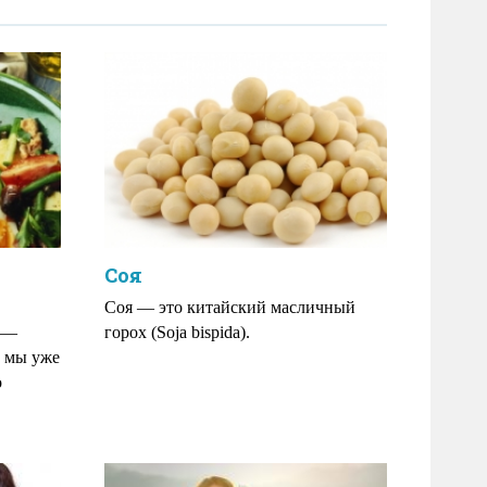
Соя
Соя — это китайский масличный
» —
горох (Soja bispida).
, мы уже
о