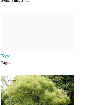
Stellaria media Vill.
Бук
Fágus.