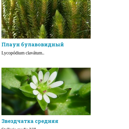
Плаун булавовидный
Lycopódium clavátum..
Звездчатка средняя