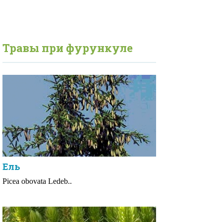
Травы при
фурункуле
Ель
Picea obovata Ledeb..