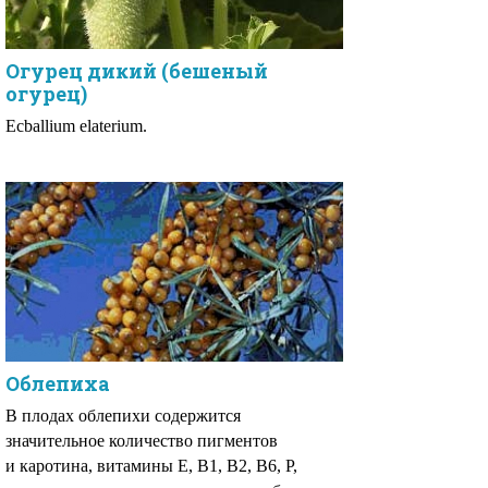
Огурец дикий (бешеный
огурец)
Ecballium elaterium.
Облепиха
В плодах облепихи содержится
значительное количество пигментов
и каротина, витамины Е, В1, В2, В6, Р,