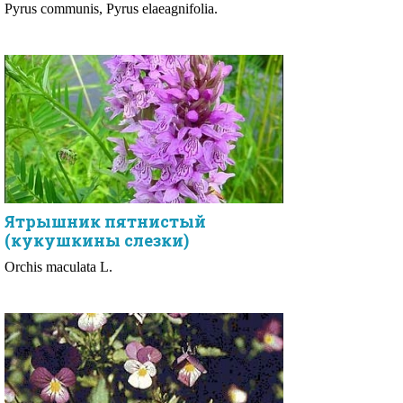
Pyrus communis, Pyrus elaeagnifolia.
Ятрышник пятнистый
(кукушкины слезки)
Orchis maculata L.