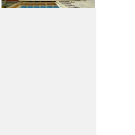
Диагностировать рак
кишечника можно с помощью
анализа крови
По утверждению исследователей,
эффективность такого метода около 70%, это
значит, что почти в трех из четырех случаев
у больного удается вовремя выявить
раковую опухоль..