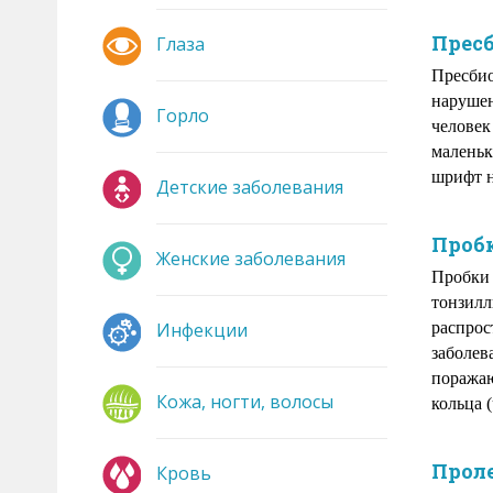
Прес
Глаза
Пресбио
нарушен
Горло
человек
маленьк
шрифт н
Детские заболевания
Проб
Женские заболевания
Пробки 
тонзилл
Инфекции
распрос
заболев
поражаю
Кожа, ногти, волосы
кольца 
Прол
Кровь