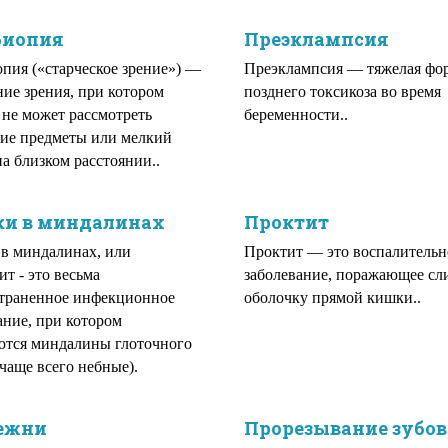
биопия
Преэклампсия
пия («старческое зрение») —
Преэклампсия — тяжелая фо
ие зрения, при котором
позднего токсикоза во время
 не может рассмотреть
беременности..
ие предметы или мелкий
а близком расстоянии..
ки в миндалинах
Проктит
в миндалинах, или
Проктит — это воспалительн
ит - это весьма
заболевание, поражающее сл
траненное инфекционное
оболочку прямой кишки..
ание, при котором
тся миндалины глоточного
(чаще всего небные).
ежни
Прорезывание зубов