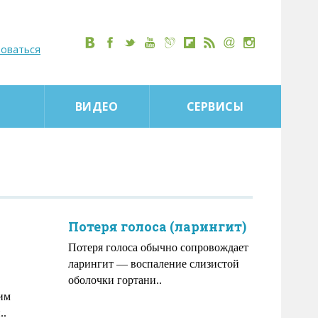
роваться
ВИДЕО
СЕРВИСЫ
Потеря голоса (ларингит)
Потеря голоса обычно сопровождает
ларингит — воспаление слизистой
оболочки гортани..
им
..