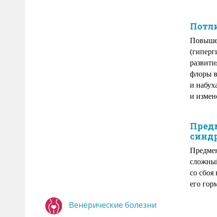
Потл
Повыше
(гиперг
развити
флоры в
и набух
и измен
Пред
синд
Предме
сложный
со сбоя
его гор
Венерические болезни