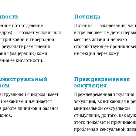
ивость
Потница
нное потоотделение
Потница — заболевание, час
идроз) — создает условия для
встречающееся у детей перв
я грибковой и гноеродной
месяцев жизни и нередко
 результате размягчения
способствующее проникнов
ания (мацерации) кожи
инфекции через кожу.
ения её кислотности..
менструальный
Преждевременная
ром
эякуляция
нструальный синдром имеет
Преждевременная эякуляция
 механизм и начинается
эякуляция, возникающая в ре
 в работе яичников и баланса
минимальной сексуальной
монов.
стимуляции, до того, как му
этого пожелает и причинающ
проблемы в сексуальной жизн