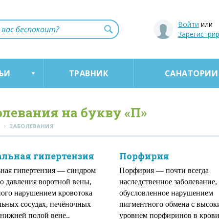
Войти
или
Зарегистри
ЬИ
ТРАВНИК
САНАТОРИИ
олевания на букву «П»
›
Я
ЗАБОЛЕВАНИЯ
альная гипертензия
Порфирия
ная гипертензия — синдром
Порфирия — почти всегда
о давления воротной вены,
наследственное заболевание,
ого нарушением кровотока
обусловленное нарушением
льных сосудах, печёночных
пигментного обмена с высок
 нижней полой вене..
уровнем порфиринов в крови