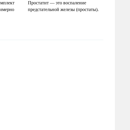
омплект
Простатит — это воспаление
римерно
предстательной железы (простаты).