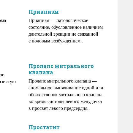
Приапизм
рма
Приапизм — патологическое
состояние, обусловленное наличием
длительной эрекции не связанной
с половым возбуждением..
Пролапс митрального
клапана
ое
Пролапс митрального клапана —
изистую
аномальное выпячивание одной или
обеих створок митрального клапана
во время систолы левого желудочка
в просвет левого предсердия..
Простатит