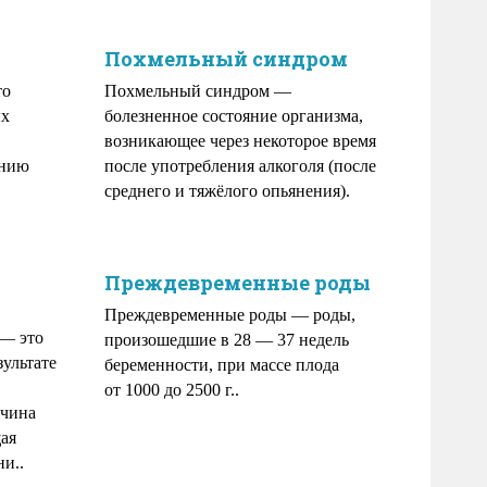
Похмельный синдром
то
Похмельный синдром —
ых
болезненное состояние организма,
возникающее через некоторое время
ению
после употребления алкоголя (после
среднего и тяжёлого опьянения).
Преждевременные роды
Преждевременные роды — роды,
 — это
произошедшие в 28 — 37 недель
зультате
беременности, при массе плода
от 1000 до 2500 г..
жчина
ая
и..