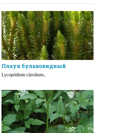
Плаун булавовидный
Lycopódium clavátum..