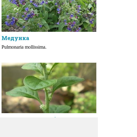
Медунка
Pulmonaria mollissima.
Эрва шерстистая (пол-пола,
пол-пала)
Aerva lanata.