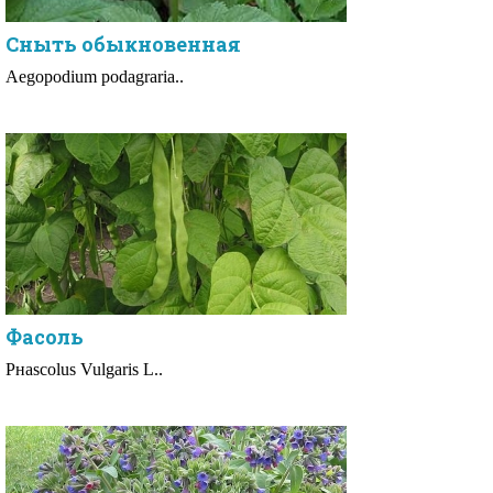
Сныть обыкновенная
Aegopodium podagraria..
Фасоль
Рнаsсоlus Vulgаris L..