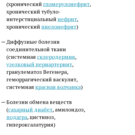
(хронический
гломерулонефрит
,
хронический тубуло-
интерстициальный
нефрит
,
хронический
пиелонефрит
)
Диффузные болезни
соединительной ткани
(системная
склеродермия
,
узелковый периартериит
,
гранулематоз Вегенера,
геморрагический васкулит,
системная
красная волчанка
)
Болезни обмена веществ
(
сахарный диабет
, амилоидоз,
подагра
, цистиноз,
гипероксалатурия)