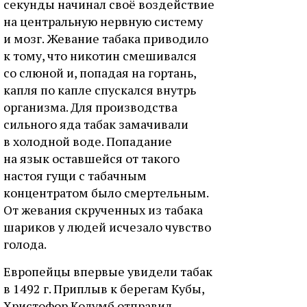
секунды начинал своё воздействие
на центральную нервную систему
и мозг. Жевание табака приводило
к тому, что никотин смешивался
со слюной и, попадая на гортань,
капля по капле спускался внутрь
организма. Для производства
сильного яда табак замачивали
в холодной воде. Попадание
на язык оставшейся от такого
настоя гущи с табачным
концентратом было смертельным.
От жевания скрученных из табака
шариков у людей исчезало чувство
голода.
Европейцы впервые увидели табак
в 1492 г. Приплыв к берегам Кубы,
Христофор Колумб отправил