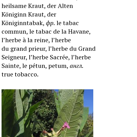
heilsame Kraut, der Alten
Königinn Kraut, der
Königinntabak,
фр.
le tabac
commun, le tabac de la Havane,
lʼherbe à la reine, lʼherbe
du grand prieur, lʼherbe du Grand
Seigneur, lʼherbe Sacrée, lʼherbe
Sainte, le pétun, petum,
англ.
true tobacco.