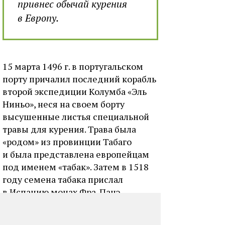
привнес обычай курения
в Европу.
15 марта 1496 г. в португальском
порту причалил последний корабль
второй экспедиции Колумба «Эль
Ниньо», неся на своем борту
высушенные листья специальной
травы для курения. Трава была
«родом» из провинции Табаго
и была представлена европейцам
под именем «табак». Затем в 1518
году семена табака прислал
в Испанию монах Фра-Панэ,
которого Колумб оставил
на острове Сан-Доминго. В 1531