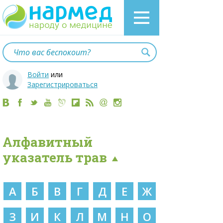
Войти
или
Зарегистрироваться
Алфавитный
указатель трав
А
Б
В
Г
Д
Е
Ж
З
И
К
Л
М
Н
О