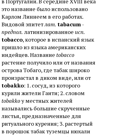
в Португалии. В середине XVIII века
это название было использовано
Карлом Линнеем в его работах.
Видовой эпитет
лат.
tabacum
-
предпол.
латинизированное
исп.
tobacco
, которое в испанский язык
пришло из языка американских
индейцев. Название
tobacco
растение получило или от названия
острова Тобаго, где табак широко
произрастал в диком виде, или от
tobakko
: 1. сосуд, из которого
курили жители Гаити; 2. словом
tobakko
у местных жителей
назывались большие скрученные
листья, предназначенные для
ритуального курения; 3. растертый
в порошок табак туземцы нюхали