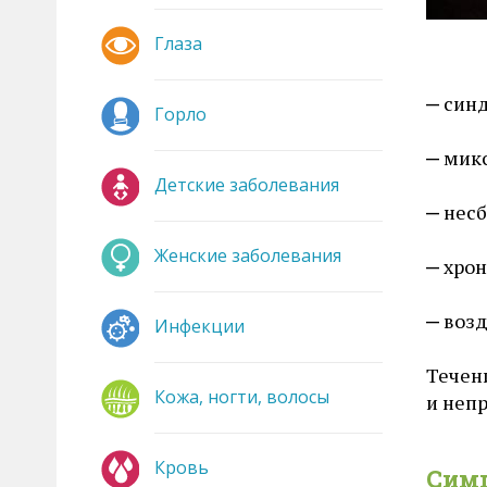
Глаза
син
Горло
мик
Детские заболевания
несб
Женские заболевания
хрон
возд
Инфекции
Течен
Кожа, ногти, волосы
и неп
Кровь
Сим