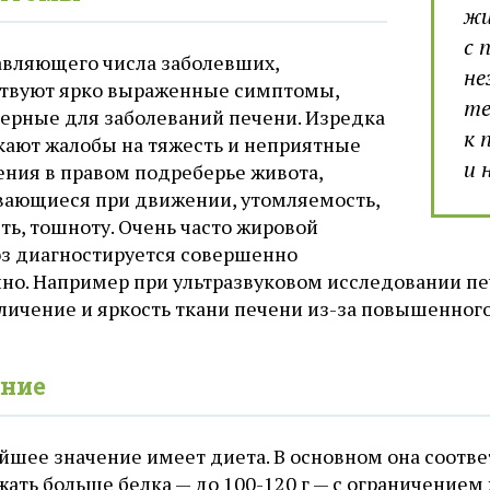
жи
с 
авляющего числа заболевших,
не
ствуют ярко выраженные симптомы,
те
терные для заболеваний печени. Изредка
к 
кают жалобы на тяжесть и неприятные
и 
ния в правом подреберье живота,
вающиеся при движении, утомляемость,
ть, тошноту. Очень часто жировой
оз диагностируется совершенно
йно. Например при ультразвуковом исследовании пе
еличение и яркость ткани печени из-за повышенног
ние
йшее значение имеет диета. В основном она соотв
ать больше белка — до 100-120 г — с ограничением