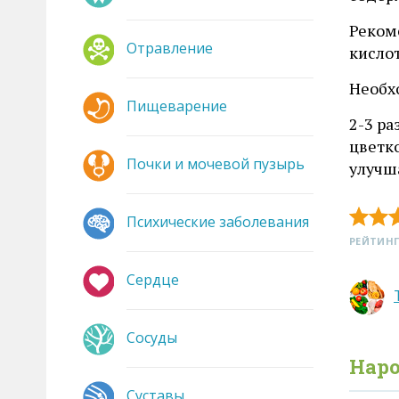
Реком
Отравление
кислот
Необх
Пищеварение
2-3 р
цветко
Почки и мочевой пузырь
улучш
Психические заболевания
РЕЙТИНГ
Сердце
Сосуды
Нар
Суставы