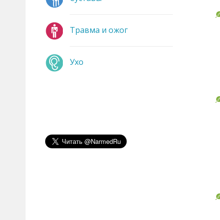
Травма и ожог
Ухо