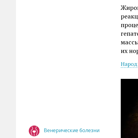
Жиров
реакц
проце
гепат
массы
их но
Народ
Венерические болезни