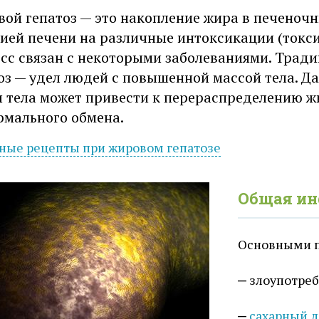
ой гепатоз — это накопление жира в печеночны
ией печени на различные интоксикации (токси
сс связан с некоторыми заболеваниями. Тради
оз — удел людей с повышенной массой тела. Д
 тела может привести к перераспределению ж
рмального обмена.
ные рецепты при
жировом
гепатозе
Общая и
Основными п
злоупотреб
сахарный д