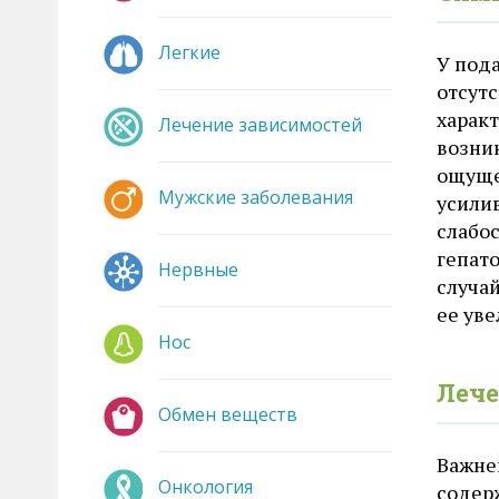
Легкие
У под
отсут
харак
Лечение зависимостей
возни
ощуще
Мужские заболевания
усили
слабос
гепат
Нервные
случа
ее ув
Нос
Лече
Обмен веществ
Важне
Онкология
содерж