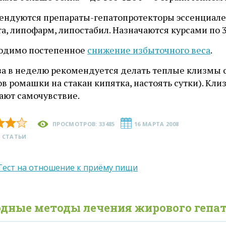
ендуются препараты-гепатопротекторы эссенциале-
а, липофарм, липостабил. Назначаются курсами по 3 
одимо постепенное
снижение избыточного веса
.
аза в неделю рекомендуется делать теплые клизмы 
в ромашки на стакан кипятка, настоять сутки). Кл
ают самочувствие.
ПРОСМОТРОВ: 33485
16 МАРТА 2008
 СТАТЬИ
Тест на отношение к приёму пищи
одные методы лечения
жирового
гепат