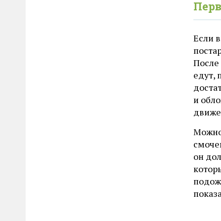
Пер
Если в
постар
После
едут, 
достат
и обл
движе
Можно
смочен
он дол
которы
подожд
показа