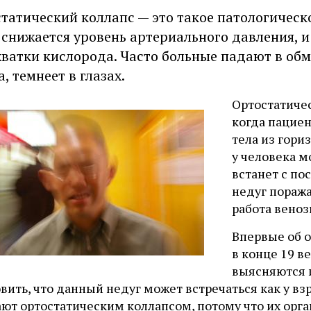
татический коллапс — это такое патологическ
 снижается уровень артериального давления, и
хватки кислорода. Часто больные падают в обм
а, темнеет в глазах.
Ортостатиче
когда пацие
тела из гори
у человека м
встанет с по
недуг поража
работа веноз
Впервые об 
в конце 19 в
выясняются и
вить, что данный недуг может встречаться как у взр
ют ортостатическим коллапсом, потому что их орга