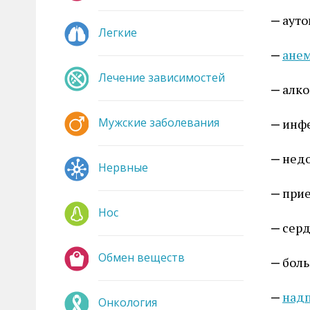
ауто
Легкие
ане
Лечение зависимостей
алко
Мужские заболевания
инф
недо
Нервные
прие
Нос
серд
Обмен веществ
боль
надп
Онкология