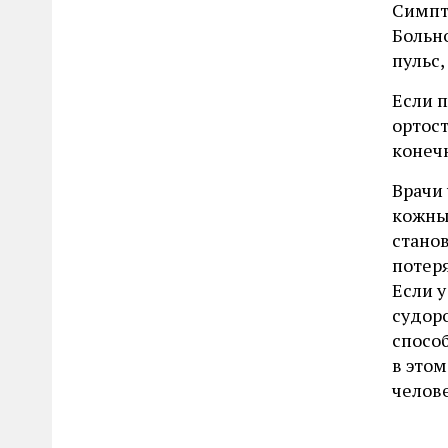
Симпт
Больно
пульс,
Если п
ортост
конеч
Врачи
кожны
станов
потер
Если у
судоро
способ
в это
челове