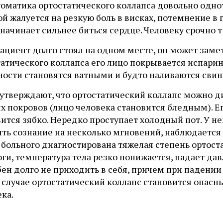
оматика ортостатического коллапса довольно однот
й жалуется на резкую боль в висках, потемнение в 
 начинает сильнее биться сердце. Человеку срочно т
ациент долго стоял на одном месте, он может заме
атического коллапса его лицо покрывается испарино
ности становятся ватными и будто наливаются свин
 утверждают, что ортостатический коллапс можно д
х покровов (лицо человека становится бледным). Е
ится зябко. Нередко проступает холодный пот. У н
ять сознание на несколько мгновений, наблюдается
 больного диагностирована тяжелая степень ортоста
ги, температура тела резко понижается, падает да
ен долго не приходить в себя, причем при падении
м случае ортостатический коллапс становится опа
ка.