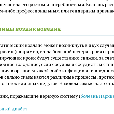
певает за его ростом и потребностями. Болезнь ра
им-либо профессиональным или гендерным признак
чины возникновения
атический коллапс может возникнуть в двух случая
ричин (например, из-за большой потери крови) про
лирующей крови будут существенно снижен, за счет
родное голодания; если сосудам и сосудистым стен
ания в организм какой-либо инфекции или вредонос
ов сильно сказываются различные процессы, протек
ного тех или иных недугов. Назовем самые частотны
зни, поражающие нервную систему (
болезнь Парки
рный диабет
;