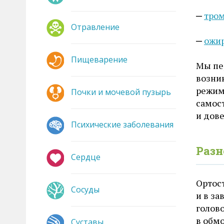
тро
Отравление
ожи
Пищеварение
Мы пе
возни
режим
Почки и мочевой пузырь
самост
и дове
Психические заболевания
Разн
Сердце
Ортос
Сосуды
и в за
голов
в обм
Суставы