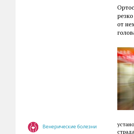
Ортос
резко
от не
голов
устано
Венерические болезни
страда