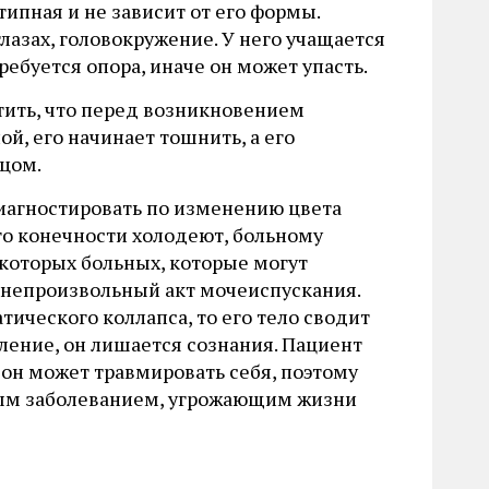
ипная и не зависит от его формы.
глазах, головокружение. У него учащается
ребуется опора, иначе он может упасть.
тить, что перед возникновением
й, его начинает тошнить, а его
цом.
иагностировать по изменению цвета
го конечности холодеют, больному
екоторых больных, которые могут
 непроизвольный акт мочеиспускания.
тического коллапса, то его тело сводит
вление, он лишается сознания. Пациент
 он может травмировать себя, поэтому
сным заболеванием, угрожающим жизни