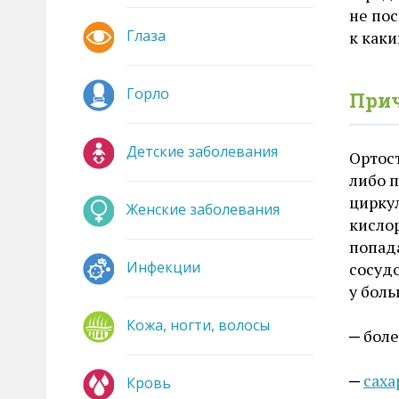
не пос
Глаза
к как
Горло
При
Детские заболевания
Ортост
либо п
цирку
Женские заболевания
кисло
попад
Инфекции
сосуд
у боль
Кожа, ногти, волосы
боле
саха
Кровь