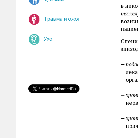
в нек
тяжел
Травма и ожог
возник
пациен
Ухо
Специ
эпизо
подо
лека
орга
хрон
нерв
хрон
прич