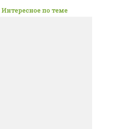
Интересное по теме
Генеральная уборка
«Наш организм зашлакован», «скопилось
много токсинов» — нетвердо зная, что это
значит, мы уже отчего-то уверены: нужно
это обязательно убрать.