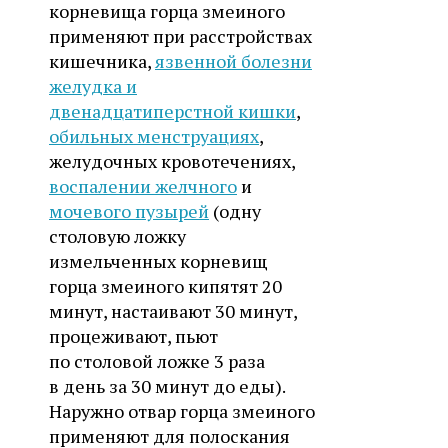
корневища горца змеиного
применяют при расстройствах
кишечника,
язвенной болезни
желудка и
двенадцатиперстной кишки
,
обильных менструациях
,
желудочных кровотечениях,
воспалении желчного
и
мочевого пузырей
(одну
столовую ложку
измельченных корневищ
горца змеиного кипятят 20
минут, настаивают 30 минут,
процеживают, пьют
по столовой ложке 3 раза
в день за 30 минут до еды).
Наружно отвар горца змеиного
применяют для полоскания