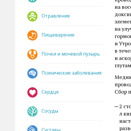
на во
докси
Отравление
элеме
на ул
Пищеварение
гормо
и Утро
в тече
Почки и мочевой пузырь
и аско
глутам
Психические заболевания
Медик
провод
Сбор 
Сердце
2 ст
Сосуды
л ки
наст
разв
Суставы