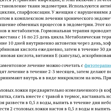
сстановление ткани эндометрия. Используются анти
циклин, спарфлоксацин. У женщин с нарушениями 
нтом в комплексном лечении хронического эндомет
учшение обменных процессов в эндометрии. Этот к
нов и метаболитов. Гормональная терапия проводит
жестана с 16 по 25 день цикла. Метаболическая те
ние 10 дней внутривенно актовегин через день, хоф
рбиновая кислота ежедневно, затем в течение 30 дн
иновая кислота, витамин Е (капсулы), аскорбиновая
аментозное лечение можно сочетать с
фитотерапи
ят лечение в течение 2-3 месяцев, затем делают п
принимают внутрь и в виде микроклизм на ночь. Пр
оловых ложки предварительно измельченного (в коф
пятка, слить вместе с травой в термос, настаивать 
оя развести в 0,5 л воды, выпить в течение дня н
ести 2 столовых ложки настоя в 0,5 л воды и выпи