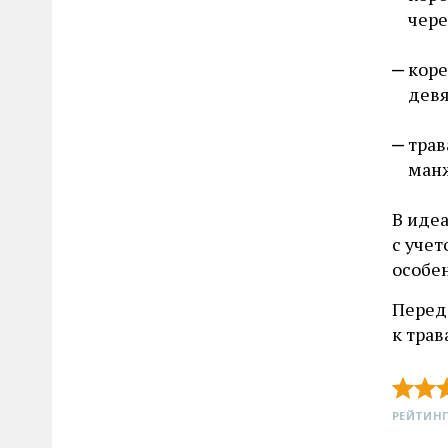
чере
коре
девя
трав
манж
В иде
с уче
особе
Перед
к трав
РЕЙТИНГ