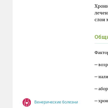
Хрони
лечен
слои 
Общ
Факто
возр
нали
абор
хро
Венерические болезни