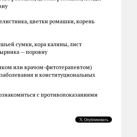
вну
челистника, цветки ромашки, корень
ушьей сумки, кора калины, лист
тырника — поровну
ником или врачом-фитотерапевтом)
 заболевания и конституциональных
о ознакомиться с противопоказаниями