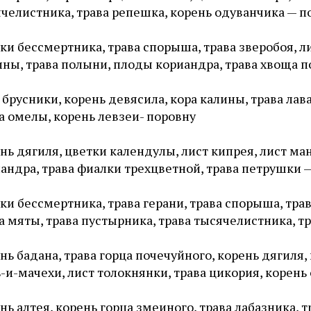
челистника, трава репешка, корень одуванчика — п
ки бессмертника, трава спорыша, трава зверобоя, ли
ны, трава полыни, плоды кориандра, трава хвоща 
 брусники, корень девясила, кора калины, трава ла
а омелы, корень левзеи- поровну
нь дягиля, цветки календулы, лист кипрея, лист ма
андра, трава фиалки трехцветной, трава петрушки 
ки бессмертника, трава герани, трава спорыша, трав
а мяты, трава пустырника, трава тысячелистника, т
нь бадана, трава горца почечуйного, корень дягиля,
-и-мачехи, лист толокнянки, трава цикория, корень 
нь алтея, корень горца змеиного, трава лабазника,