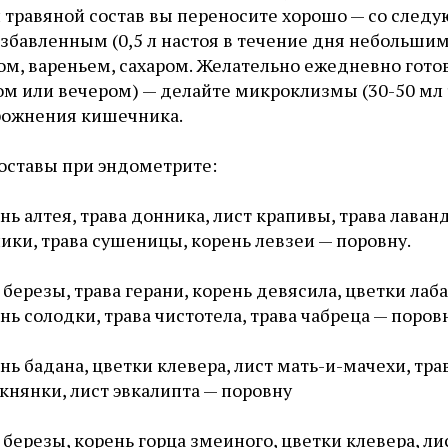
 травяной состав вы переносите хорошо — со след
збавленным (0,5 л настоя в течение дня небольши
м, вареньем, сахаром. Желательно ежедневно готов
ом или вечером) — делайте микроклизмы (30-50 мл 
рожнения кишечника.
оставы при эндометрите:
нь алтея, трава донника, лист крапивы, трава лаван
ики, трава сушеницы, корень левзеи — поровну.
 березы, трава герани, корень девясила, цветки лаб
нь солодки, трава чистотела, трава чабреца — поров
нь бадана, цветки клевера, лист мать-и-мачехи, тр
княнки, лист эвкалипта — поровну
 березы, корень горца змеиного, цветки клевера, ли