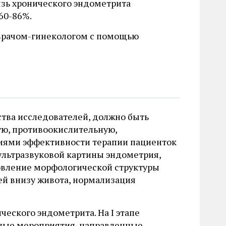
язь хронического эндометрита
60-86%.
 врачом-гинекологом с помощью
тва исследователей, должно быть
ю, противоокислительную,
ями эффективности терапии пациенток
ультразвуковой картины эндометрия,
овление морфологической структуры
ей внизу живота, нормализация
еского эндометрита. На I этапе
бные мероприятия, направленные