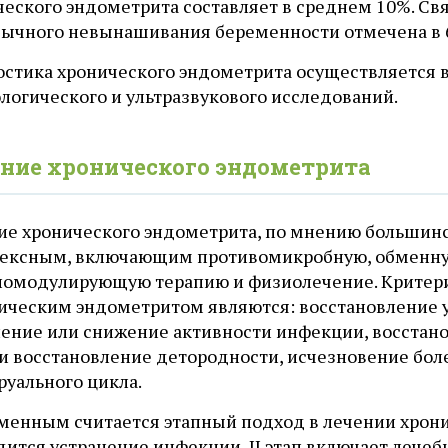
ческого эндометрита составляет в среднем 10%. Св
вычного невынашивания беременности отмечена в 
остика хронического эндометрита осуществляется
логического и ультразвукового исследований.
ние хронического эндометрита
ие хронического эндометрита, по мнению большинс
ексным, включающим противомикробную, обменну
омодулирующую терапию и физиолечение. Критери
ническим эндометритом являются: восстановление 
нение или снижение активности инфекции, восстан
 и восстановление детородности, исчезновение бол
руального цикла.
менным считается этапный подход в лечении хронич
дится устранение инфекции, II этап включает лече