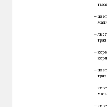
тыся
цвет
мали
лист
трав
коре
кори
цвет
трав
коре
мать
коре