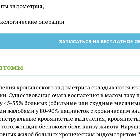
ипы эндометрия,
кологические операции
ЗАПИСАТЬСЯ НА БЕСПЛАТНОЕ 
птомы
ления хронического эндометрита складываются из
ии. Существование очага воспаления в малом тазу
 у 45-55% больных (обильные или скудные месячны
ми жалобами у 80-90% пациенток с хроническим э
нструальные кровянистые выделения, кровянистые
 того, женщин беспокоят боли внизу живота. Нару
новных жалоб больных хроническим эндометритом. 