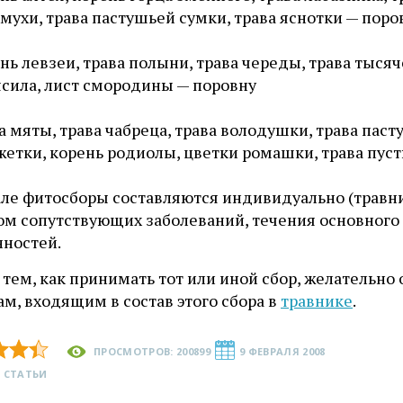
мухи, трава пастушьей сумки, трава яснотки — поро
нь левзеи, трава полыни, трава череды, трава тыся
сила, лист смородины — поровну
а мяты, трава чабреца, трава володушки, трава паст
етки, корень родиолы, цветки ромашки, трава пус
але фитосборы составляются индивидуально (трав
том сопутствующих заболеваний, течения основного
нностей.
 тем, как принимать тот или иной сбор, желательн
ам, входящим в состав этого сбора в
травнике
.
ПРОСМОТРОВ: 200899
9 ФЕВРАЛЯ 2008
 СТАТЬИ