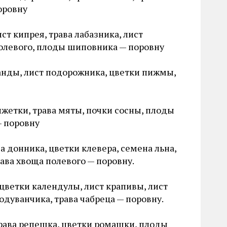
оровну
ст кипрея, трава лабазника, лист
полевого, плоды шиповника — поровну
ванды, лист подорожника, цветки пижмы,
нжетки, трава мяты, почки сосны, плоды
— поровну
а донника, цветки клевера, семена льна,
рава хвоща полевого — поровну.
 цветки календулы, лист крапивы, лист
одуванчика, трава чабреца — поровну.
 трава репешка, цветки ромашки, плоды