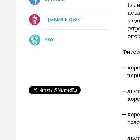
Если
нера
Травма и ожог
медо
(утр
опо
Ухо
Фитос
коре
черн
лист
коре
коре
толо
лист