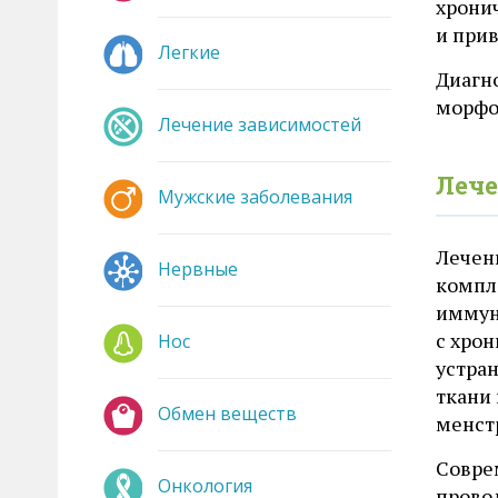
хрони
и при
Легкие
Диагн
морфо
Лечение зависимостей
Лече
Мужские заболевания
Лечен
Нервные
компл
иммун
с хро
Нос
устра
ткани
Обмен веществ
менст
Совре
Онкология
прово