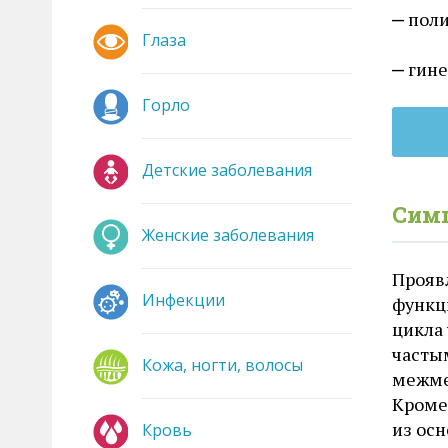
пол
Глаза
гине
Горло
Детские заболевания
Сим
Женские заболевания
Прояв
Инфекции
функц
цикла
часты
Кожа, ногти, волосы
межме
Кроме
из ос
Кровь