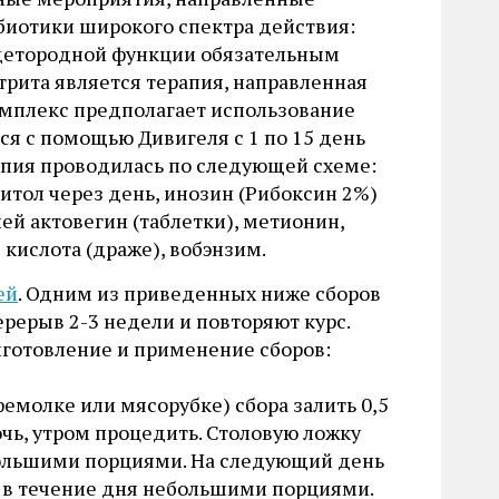
биотики широкого спектра действия:
детородной функции обязательным
рита является терапия, направленная
омплекс предполагает использование
ся с помощью Дивигеля с 1 по 15 день
рапия проводилась по следующей схеме:
итол через день, инозин (Рибоксин 2%)
ей актовегин (таблетки), метионин,
 кислота (драже), вобэнзим.
ей
. Одним из приведенных ниже сборов
ерерыв 2-3 недели и повторяют курс.
иготовление и применение сборов:
емолке или мясорубке) сбора залить 0,5
ночь, утром процедить. Столовую ложку
ебольшими порциями. На следующий день
ть в течение дня небольшими порциями.