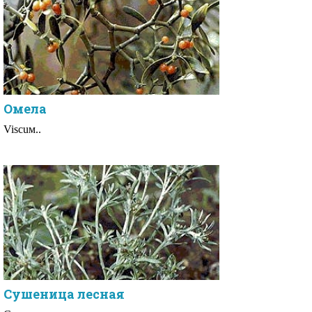
Омела
Visсuм..
Сушеница лесная