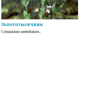
Золототысячник
Centaurium umbellatum..