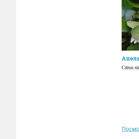
Апел
Citrus si
Посмо