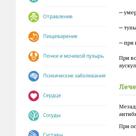
умер
Отравление
тупы
Пищеварение
при 
Почки и мочевой пузырь
При в
ауску
Психические заболевания
Лече
Сердце
Мезад
антиб
Сосуды
При ос
Суставы