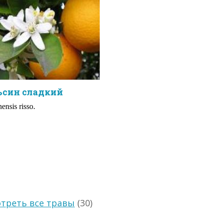
ьсин сладкий
nensis risso.
треть все травы
(30)