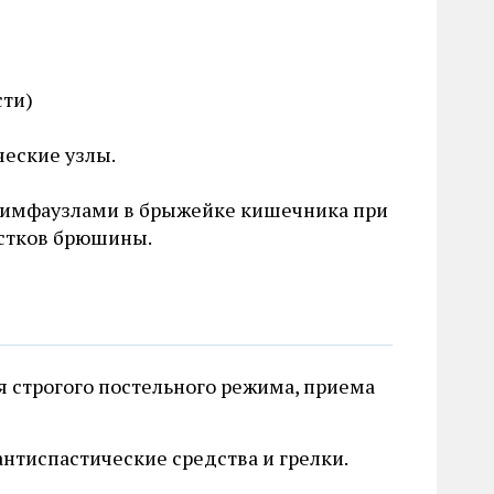
сти)
еские узлы.
лимфаузлами в брыжейке кишечника при
стков брюшины.
 строгого постельного режима, приема
нтиспастические средства и грелки.