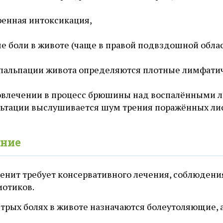
енная интоксикация,
е боли в животе (чаще в правой подвздошной обла
пальпации живота определяются плотные лимфатич
овлечении в процесс брюшины над воспалёнными 
льтации выслушивается шум трения поражённых ли
ние
енит требует консервативного лечения, соблюдения
иотиков.
трых болях в животе назначаются болеутоляющие, а