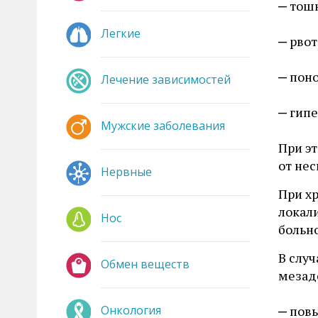
тошн
Легкие
рвот
поно
Лечение зависимостей
гипе
Мужские заболевания
При э
от нес
Нервные
При х
локал
Нос
больно
В случ
Обмен веществ
мезад
Онкология
повы