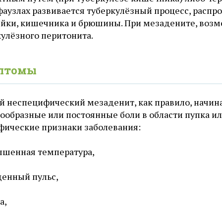
фаузлах развивается туберкулёзный процесс, расп
йки, кишечника и брюшины. При мезадените, возм
кулёзного перитонита.
птомы
й неспецифический мезаденит, как правило, начина
ообразные или постоянные боли в области пупка ил
фические признаки заболевания:
ышенная температура,
енный пульс,
а,