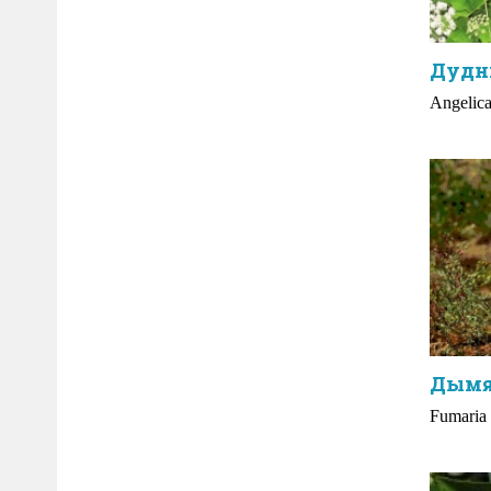
Дудн
Angelica 
Дымя
Fumaria o