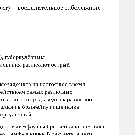
ит) — воспалительное заболевание
), туберкулёзным
левания различают острый
 мезаденита на настоящее время
здействием самых различных
 в свою очередь ведет к развитию
падании в брыжейку кишечника
беркулёзный.
адает в лимфаузлы брыжейки кишечника
 лимфу и кровь. В результате чего,