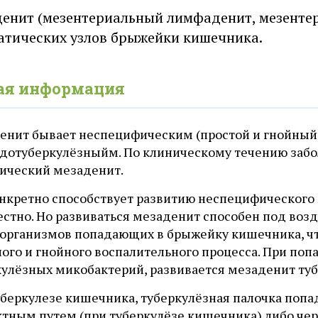
енит (мезентериальный лимфаденит, мезентер
тических узлов брыжейки кишечника.
ая информация
енит бывает неспецифическим (простой и гнойный
вдотуберкулёзныйм. По клиническому течению забо
нический мезаденит.
онкретно способствует развитию неспецифического
естно. Но развиваться мезаденит способен под во
организмов попадающих в брыжейку кишечника, что
ного и гнойного воспалительного процесса. При по
кулёзных микобактерий, развивается мезаденит ту
уберкулезе кишечника, туберкулёзная палочка поп
тным путем (при туберкулёзе кишечника) либо через