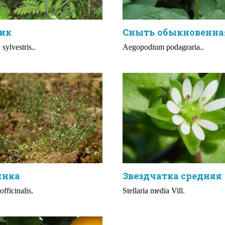
ик
Сныть обыкновенна
sylvestris..
Aegopodium podagraria..
нка
Звездчатка средняя
fficinalis.
Stellaria media Vill.